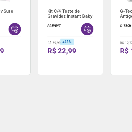
iv Sure
Kit C/4 Teste de
G-Tec
Gravidez Instant Baby
Antíg
T...
PREVENT
G-TECH
43
%
R$ 39,99
R$ 12,7
99
R$ 22,99
R$ 