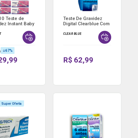
/10 Teste de
Teste De Gravidez
dez Instant Baby
Digital Clearblue Com
...
T
CLEAR BLUE
67
%
9
29,99
R$ 62,99
Super Oferta