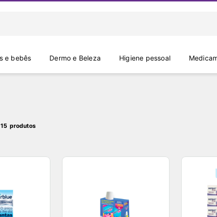
 e bebês
Dermo e Beleza
Higiene pessoal
Medicam
 15