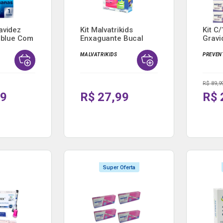
avidez
Kit Malvatrikids
Kit C
arblue Com
Enxaguante Bucal
Gravi
Infant...
...
MALVATRIKIDS
PREVEN
R$ 89,9
99
R$ 27,99
R$ 
Super Oferta