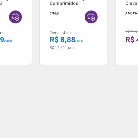
s
Comprimidos
Clavu
Revestidos...
Potás.
CIMED
AMOXI+
R$ 198,
ue
Compre 4 e pague
39
R$ 8,88
R$ 
cada
cada
.
R$ 12,69
1 unid.