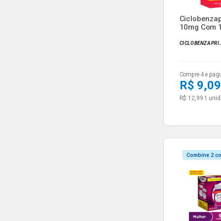
Ciclobenzap
10mg Com 
Comprimidos
CICLOBE
Compre 4 e pag
R$ 9,09
R$ 12,99
1 unid
Combine 2 c