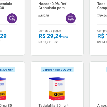
entials
Nasoar 0,9% Refil
Tadal
 30
Granulado para
Comp
Solução...
Revest
NASOAR
TADALA
ue
Compre 2 e pague
Compre 
,29
R$ 29,24
R$ 
cada
d.
R$ 38,99
1 unid.
R$ 14,
m 30% OFF
Compre 4 com 30% OFF
00mg 30
Tadalafila 20mg 4
Amoxi