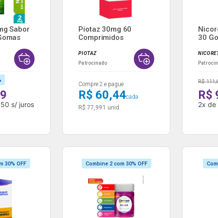
mg Sabor
Piotaz 30mg 60
Nicor
 Gomas
Comprimidos
30 G
Masti
PIOTAZ
NICORE
Patrocinado
Patroci
%
R$ 111,
Compre 2 e pague
99
R$ 60,44
R$ 
cada
,50
s/ juros
2
x
d
R$ 77,99
1 unid.
m 30% OFF
Combine 2 com 30% OFF
Com