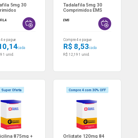
afila 5mg 30
Tadalafila 5mg 30
rimidos
Comprimidos EMS
idos...
Genéri...
FILA
EMS
4 e pague
Compre 4 e pague
10,14
R$ 8,53
cada
cada
49
1 unid.
R$ 12,19
1 unid.
Super Oferta
Compre 4 com 30% OFF
cilina 875mg +
Orlistate 120mg 84