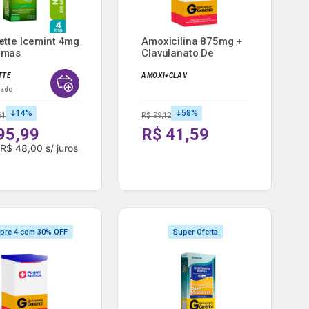
ette Icemint 4mg
Amoxicilina 875mg +
omas
Clavulanato De
gáve...
Potas...
TTE
AMOXI+CLAV
nado
14
%
58
%
61
R$ 99,12
95,99
R$ 41,59
e
R$ 48,00
s/ juros
pre 4 com 30% OFF
Super Oferta