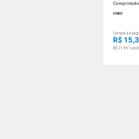
Comprimido
Genérico ...
CIMED
Compre 4 e pag
R$ 15,
R$ 21,99
1 unid