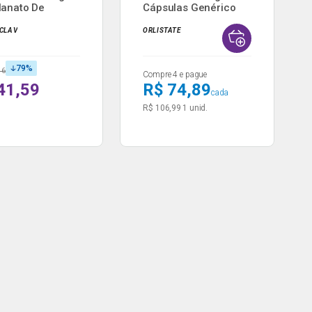
lanato De
Cápsulas Genérico
..
Ems...
CLAV
ORLISTATE
79
%
16
Compre 4 e pague
41,59
R$ 74,89
cada
R$ 106,99
1 unid.