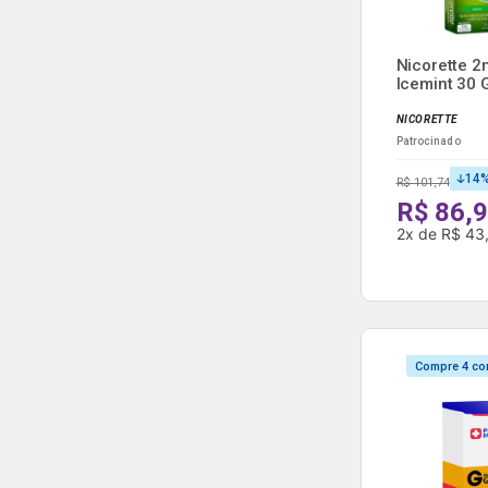
Nicorette 2
Icemint 30
Mas...
NICORETTE
Patrocinado
14
R$ 101,74
R$ 86,
2
x
de
R$ 43
Compre 4 co