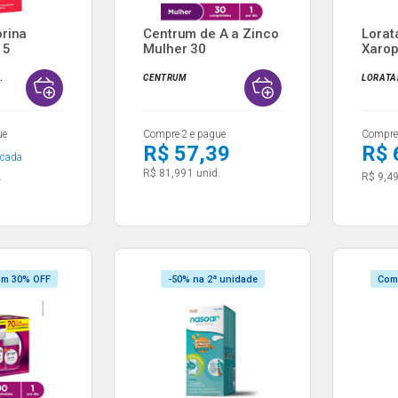
rina
Centrum de A a Zinco
Lorat
15
Mulher 30
Xarop
 ...
Comprimid...
Gener
NZAPRINA
CENTRUM
LORATA
ue
Compre 2 e pague
Compre 
R$ 57,39
R$ 
cada
R$ 81,99
1 unid.
.
R$ 9,4
om 30% OFF
-50% na 2ª unidade
Com