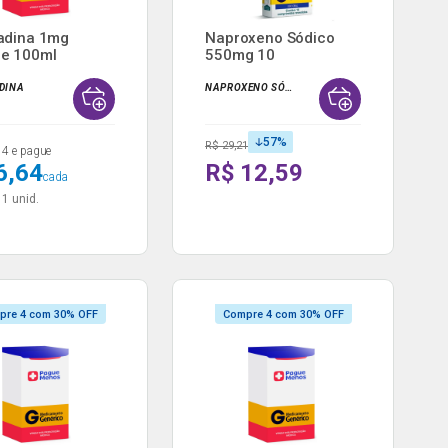
adina 1mg
Naproxeno Sódico
e 100ml
550mg 10
ico Pra...
Comprimidos Re...
DINA
NAPROXENO SÓDICO
57
%
R$ 29,21
4 e pague
6,64
R$ 12,59
cada
9
1 unid.
pre 4 com 30% OFF
Compre 4 com 30% OFF