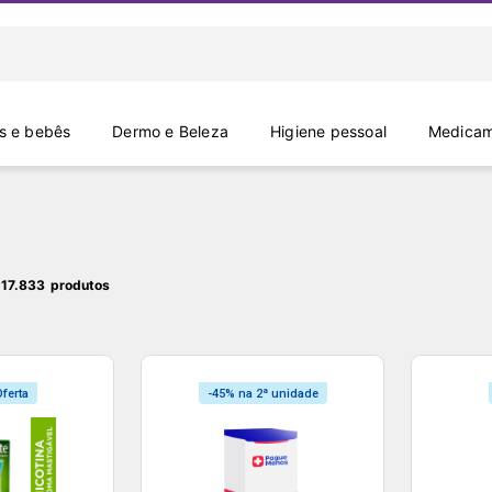
 e bebês
Dermo e Beleza
Higiene pessoal
Medicam
 17.833
ferta
-45% na 2ª unidade