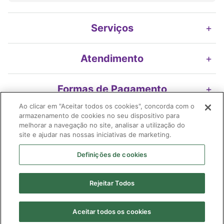
Serviços
+
Atendimento
+
Formas de Pagamento
+
Ao clicar em "Aceitar todos os cookies", concorda com o
armazenamento de cookies no seu dispositivo para
Nossos Selos
+
melhorar a navegação no site, analisar a utilização do
site e ajudar nas nossas iniciativas de marketing.
Definições de cookies
Imifarma Produtos Farmacêuticos e Cosméticos S/A | Extrafarma |
Rejeitar Todos
04.899.316/0478-58| I.E. 119.116.200.116| Avenida Braz Leme, 2175 -
loja 01 Edif. Ouro Preto | Santana | São Paulo (SP) | CEP 02.022-010
Farmacêutico responsável: Shirley Alves Ribeiro Borges| CRF 91.026/SP
Aceitar todos os cookies
| AFE:
7.58472-6| CMVS - 355030801-477-010523-1-4.