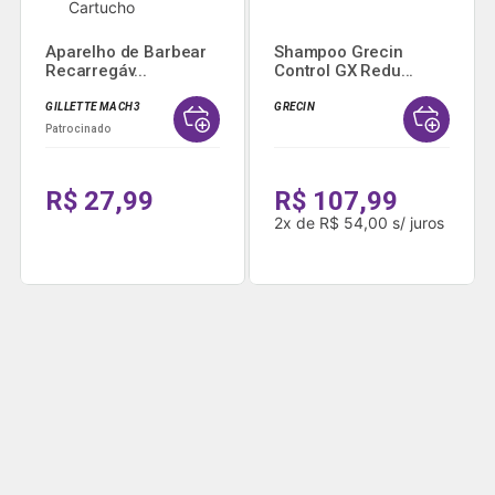
Aparelho de Barbear
Shampoo Grecin
Recarregáv...
Control GX Redu...
GILLETTE MACH3
GRECIN
Patrocinado
R$ 27,99
R$ 107,99
2
x
de
R$ 54,00
s/ juros