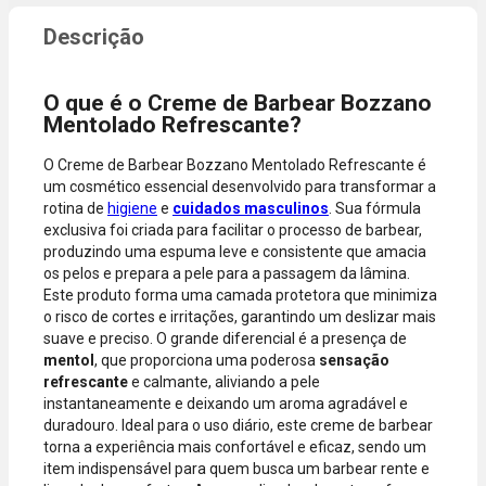
compra
dados do
incluir itens
cartão.
de lojas
Você será
parceiras.
redirecionado
O que é o Creme de Barbear Bozzano
A aprovação
ao aplicativo
Mentolado Refrescante?
considera o
do Nubank
valor total da
para
O Creme de Barbear Bozzano Mentolado Refrescante é
compra, não
confirmar o
um cosmético essencial desenvolvido para transformar a
o valor da
pagamento e
rotina de
higiene
e
cuidados masculinos
. Sua fórmula
parcela.
finalizar a
exclusiva foi criada para facilitar o processo de barbear,
Certifique-se
compra.
produzindo uma espuma leve e consistente que amacia
de que o total
os pelos e prepara a pele para a passagem da lâmina.
está dentro
Este produto forma uma camada protetora que minimiza
do limite
o risco de cortes e irritações, garantindo um deslizar mais
disponível do
suave e preciso. O grande diferencial é a presença de
seu cartão.
mentol
, que proporciona uma poderosa
sensação
Bandeiras
refrescante
e calmante, aliviando a pele
aceitas: Visa,
instantaneamente e deixando um aroma agradável e
Mastercard,
duradouro. Ideal para o uso diário, este creme de barbear
Hipercard,
torna a experiência mais confortável e eficaz, sendo um
American
item indispensável para quem busca um barbear rente e
Express, Elo e