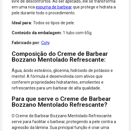
livre de desconfortos. Ao ser aplicado, ele se transforma
Diners.
em uma rica
espuma de barbear
que protege e hidrata a
pele durante todo o procedimento.
Ideal para:
Todos os tipos de pele.
Conteúdo da embalagem:
1 tubo com 65g.
Fabricado por:
Coty
.
Composição do Creme de Barbear
Bozzano Mentolado Refrescante:
Água, ácido esteárico, glicerina, hidróxido de potássio e
mentol. A fórmula é desenvolvida com ativos que
conferem propriedades hidratantes, emolientes e
refrescantes para um barbear de alta qualidade.
Para que serve o Creme de Barbear
Bozzano Mentolado Refrescante?
O Creme de Barbear Bozzano Mentolado Refrescante
serve para facilitar o barbear, protegendo a pele contra a
agressão da lâmina. Sua principal função é criar uma