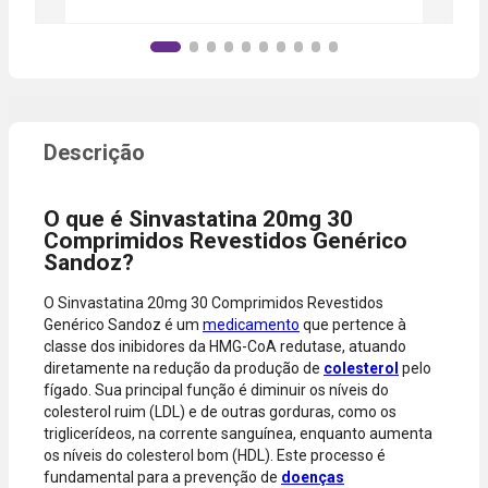
conforme a
da sua conta.
lojas
categoria do
Aprovação
parceiras.
produto,
instantânea,
período
sem
promocional
necessidade
ou quando a
de digitar
compra
dados do
incluir itens
cartão.
de lojas
Você será
parceiras.
redirecionado
O que é Sinvastatina 20mg 30
A aprovação
ao aplicativo
Comprimidos Revestidos Genérico
considera o
do Nubank
Sandoz?
valor total da
para
compra, não
confirmar o
O Sinvastatina 20mg 30 Comprimidos Revestidos
o valor da
pagamento e
Genérico Sandoz é um
medicamento
que pertence à
parcela.
finalizar a
classe dos inibidores da HMG-CoA redutase, atuando
Certifique-se
compra.
diretamente na redução da produção de
colesterol
pelo
de que o total
fígado. Sua principal função é diminuir os níveis do
está dentro
colesterol ruim (LDL) e de outras gorduras, como os
do limite
triglicerídeos, na corrente sanguínea, enquanto aumenta
disponível do
os níveis do colesterol bom (HDL). Este processo é
seu cartão.
fundamental para a prevenção de
doenças
Bandeiras