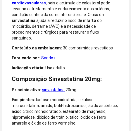
cardiovasculares
, pois o acúmulo de colesterol pode
aceitas: Visa,
levar ao estreitamento e endurecimento das artérias,
Mastercard,
condição conhecida como aterosclerose. O uso da
Hipercard,
sinvastatina
ajuda a reduzir o risco de
infarto
do
American
miocárdio, derrame (AVC) e a necessidade de
Express, Elo e
procedimentos cirúrgicos para restaurar o fluxo
Diners.
sanguíneo.
Conteúdo da embalagem:
30 comprimidos revestidos
Fabricado por:
Sandoz
Indicação etária:
Uso adulto
Composição Sinvastatina 20mg:
Princípio ativo:
sinvastatina
20mg
Excipientes:
lactose monoidratada, celulose
microcristalina, amido, butil-hidroxianisol, ácido ascórbico,
ácido cítrico monoidratado, estearato de magnésio,
hipromelose, dióxido de titânio, talco, óxido de ferro
amarelo e óxido de ferro vermelho.