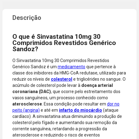
promocional
necessidade
ou quando a
de digitar
compra
dados do
incluir itens
cartão.
de lojas
Você será
parceiras.
redirecionado
O que é Sinvastatina 10mg 30
A aprovação
ao aplicativo
Comprimidos Revestidos Genérico
considera o
do Nubank
Sandoz?
valor total da
para
compra, não
confirmar o
O Sinvastatina 10mg 30 Comprimidos Revestidos
o valor da
pagamento e
Genérico Sandoz é um
medicamento
que pertence à
parcela.
finalizar a
classe dos inibidores da HMG-CoA redutase, utilizado para
Certifique-se
compra.
reduzir os níveis de
colesterol
e triglicérides no sangue. O
de que o total
acúmulo de colesterol pode levar à
doença arterial
está dentro
coronariana (DAC)
, que ocorre pelo estreitamento dos
do limite
vasos sanguíneos, um processo conhecido como
disponível do
aterosclerose
. Essa condição pode resultar em
dor no
seu cartão.
peito (angina)
e até em
infarto do miocárdio
(ataque
Bandeiras
cardíaco). A sinvastatina atua diminuindo a produção de
aceitas: Visa,
colesterol pelo fígado e aumentando sua remoção da
Mastercard,
corrente sanguínea, retardando a progressão da
Hipercard,
aterosclerose e reduzindo o risco de eventos
American