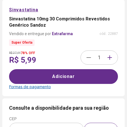
Sinvastatina
Sinvastatina 10mg 30 Comprimidos Revestidos
Genérico Sandoz
Extrafarma
cód.:
22887
Super Oferta
78% OFF
R$ 27,44
R$ 5,99
Adicionar
Formas de pagamento
Formas de
pagamento
Consulte a disponibilidade para sua região
CEP
Cartão
de
Voltar