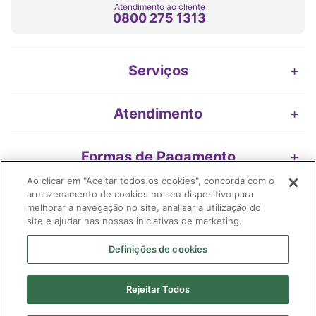
Atendimento ao cliente
0800 275 1313
Serviços
+
Atendimento
+
Formas de Pagamento
+
Ao clicar em "Aceitar todos os cookies", concorda com o
armazenamento de cookies no seu dispositivo para
Nossos Selos
+
melhorar a navegação no site, analisar a utilização do
site e ajudar nas nossas iniciativas de marketing.
Definições de cookies
Imifarma Produtos Farmacêuticos e Cosméticos S/A | Extrafarma |
Rejeitar Todos
04.899.316/0478-58| I.E. 119.116.200.116| Avenida Braz Leme, 2175 -
loja 01 Edif. Ouro Preto | Santana | São Paulo (SP) | CEP 02.022-010