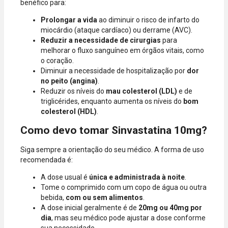
benéfico para:
Prolongar a vida
ao diminuir o risco de infarto do
miocárdio (ataque cardíaco) ou derrame (AVC).
Reduzir a necessidade de cirurgias
para
melhorar o fluxo sanguíneo em órgãos vitais, como
o coração.
Diminuir a necessidade de hospitalização por
dor
no peito (angina)
.
Reduzir os níveis do
mau colesterol (LDL)
e de
triglicérides, enquanto aumenta os níveis do
bom
colesterol (HDL)
.
Como devo tomar Sinvastatina 10mg?
Siga sempre a orientação do seu médico. A forma de uso
recomendada é:
A dose usual é
única e administrada à noite
.
Tome o comprimido com um copo de água ou outra
bebida,
com ou sem alimentos
.
A dose inicial geralmente é de
20mg ou 40mg por
dia
, mas seu médico pode ajustar a dose conforme
sua necessidade.