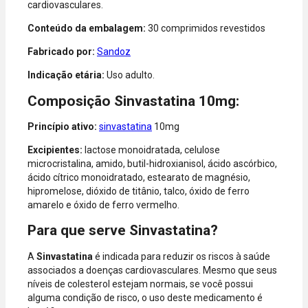
cardiovasculares.
Express, Elo e
Diners.
Conteúdo da embalagem:
30 comprimidos revestidos
Fabricado por:
Sandoz
Indicação etária:
Uso adulto.
Composição Sinvastatina 10mg:
Princípio ativo:
sinvastatina
10mg
Excipientes:
lactose monoidratada, celulose
microcristalina, amido, butil-hidroxianisol, ácido ascórbico,
ácido cítrico monoidratado, estearato de magnésio,
hipromelose, dióxido de titânio, talco, óxido de ferro
amarelo e óxido de ferro vermelho.
Para que serve Sinvastatina?
A
Sinvastatina
é indicada para reduzir os riscos à saúde
associados a doenças cardiovasculares. Mesmo que seus
níveis de colesterol estejam normais, se você possui
alguma condição de risco, o uso deste medicamento é