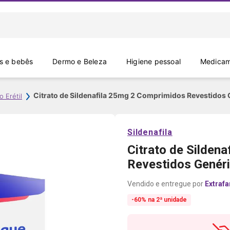
 e bebês
Dermo e Beleza
Higiene pessoal
Medicam
Citrato de Sildenafila 25mg 2 Comprimidos Revestidos
o Erétil
Sildenafila
Citrato de Silden
Revestidos Genéri
Extraf
-60% na 2ª unidade