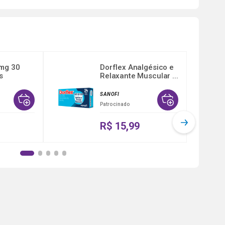
5mg 30
Dorflex Analgésico e
s
Relaxante Muscular ...
.
SANOFI
Patrocinado
R$ 15,99