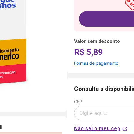
Valor sem desconto
R$ 5,89
Formas de pagamento
Formas de
pagamento
Consulte a disponibil
CEP
Cartão
de
Voltar
Crédito
Parcelamento
Pix
em até 5x
sem juros
Não sei o meu cep
Aprovação
disponível
NuPay