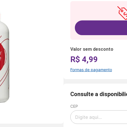
Valor sem desconto
R$ 4,99
Formas de pagamento
Formas de
pagamento
Consulte a disponibil
CEP
Cartão
de
Voltar
Crédito
Parcelamento
Pix
em até 5x