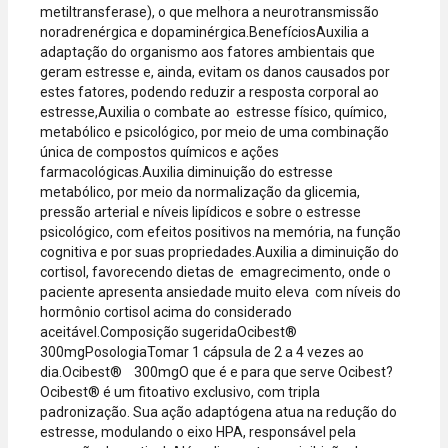
metiltransferase), o que melhora a neurotransmissão
Express, Elo e
noradrenérgica e dopaminérgica.BenefíciosAuxilia a
Diners.
adaptação do organismo aos fatores ambientais que
geram estresse e, ainda, evitam os danos causados por
estes fatores, podendo reduzir a resposta corporal ao
estresse,Auxilia o combate ao estresse físico, químico,
metabólico e psicológico, por meio de uma combinação
única de compostos químicos e ações
farmacológicas.Auxilia diminuição do estresse
metabólico, por meio da normalização da glicemia,
pressão arterial e níveis lipídicos e sobre o estresse
psicológico, com efeitos positivos na memória, na função
cognitiva e por suas propriedades.Auxilia a diminuição do
cortisol, favorecendo dietas de emagrecimento, onde o
paciente apresenta ansiedade muito eleva com níveis do
hormônio cortisol acima do considerado
aceitável.Composição sugeridaOcibest®
300mgPosologiaTomar 1 cápsula de 2 a 4 vezes ao
dia.Ocibest® 300mgO que é e para que serve Ocibest?
Ocibest® é um fitoativo exclusivo, com tripla
padronização. Sua ação adaptógena atua na redução do
estresse, modulando o eixo HPA, responsável pela