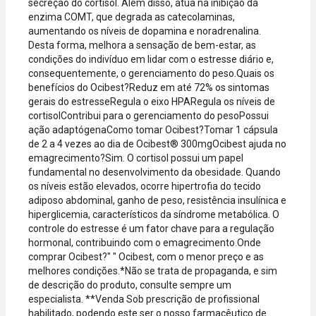
secreção do cortisol. Além disso, atua na inibição da
enzima COMT, que degrada as catecolaminas,
aumentando os níveis de dopamina e noradrenalina.
Desta forma, melhora a sensação de bem-estar, as
condições do indivíduo em lidar com o estresse diário e,
consequentemente, o gerenciamento do peso.Quais os
benefícios do Ocibest?Reduz em até 72% os sintomas
gerais do estresseRegula o eixo HPARegula os níveis de
cortisolContribui para o gerenciamento do pesoPossui
ação adaptógenaComo tomar Ocibest?Tomar 1 cápsula
de 2 a 4 vezes ao dia de Ocibest® 300mgOcibest ajuda no
emagrecimento?Sim. O cortisol possui um papel
fundamental no desenvolvimento da obesidade. Quando
os níveis estão elevados, ocorre hipertrofia do tecido
adiposo abdominal, ganho de peso, resistência insulínica e
hiperglicemia, característicos da síndrome metabólica. O
controle do estresse é um fator chave para a regulação
hormonal, contribuindo com o emagrecimento.Onde
comprar Ocibest?" " Ocibest, com o menor preço e as
melhores condições.*Não se trata de propaganda, e sim
de descrição do produto, consulte sempre um
especialista. **Venda Sob prescrição de profissional
habilitado, podendo este ser o nosso farmacêutico de