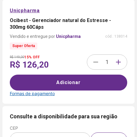
Unicpharma
Ocibest - Gerenciador natural do Estresse -
300mg 60Cáps
Unicpharma
cód.:
138014
Super Oferta
15% OFF
R$ 149,00
R$ 126,20
Adicionar
Formas de pagamento
Formas de
pagamento
Consulte a disponibilidade para sua região
CEP
Cartão
de
Voltar