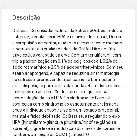
promocional
necessidade
ou quando a
de digitar
compra
dados do
incluir itens
cartão.
de lojas
Você será
Ocibest - Gerenciador natural do EstresseOcibest reduz o
parceiras.
redirecionado
estresse, Regula o eixo HPA e os níveis de cortisol, Diminui
A aprovação
ao aplicativo
a compulsão alimentar, ajudando a emagrecer e melhora
considera o
do Nubank
o bem-estar e a qualidade de vida.OciBest® é um fito
valor total da
para
ativo exclusivo, obtido da erva Ocimum tenuiflorum, com
compra, não
confirmar o
tripla padronização em 0,1% de ociglicosídeo-I, 0,2% de
o valor da
pagamento e
ácido rosmarínico e 2,5% de ácidos triterpênicos. Com seu
parcela.
finalizar a
efeito adaptógeno, é capaz de reduzir a sintomatologia
Certifique-se
compra.
do estresse, promovendo a sensação de bem-estar e
de que o total
mais disposição para uma vida saudável.Um dos principais
está dentro
exemplos da alta tensão do estresse e que causa a
do limite
desregulação do eixo HPA é a síndrome de Burnout,
disponível do
conhecida como síndrome do esgotamento profissional,
seu cartão.
onde o indivíduo encontra-se em um estado emocional,
Bandeiras
mental e físico debilitado. OciBest atua regulando o eixo
aceitas: Visa,
HPA (hipotálamo-glândula pituitária/hipófise-glândula
Mastercard,
adrenal), o que leva à modulação dos níveis de cortisol e,
Hipercard,
também, à inibição da COMT (catecol-O-
American