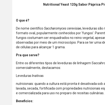
Nutritional Yeast 120g Sabor Páprica 
O que é?
De nome científico
Saccharomyces cerevisiae
, leveduras são
formato oval, popularmente conhecidos por ‘fungos’. Paren
fungos costumam ser enquadrados no reino vegetal, apesar
observadas por meio de um microscópio. Para se ter uma ide
de células para alcançar 1 grama.
Pra que serve?
Entre os diferentes tipos de leveduras de linhagem Saccahr
comercialmente, destacamos:
Leveduras Inativas
nutricionais: quando a cultura está pronta é desativada sob 
lavada, secada, fortificada com propriedades nutricionais es
e comercializada para uso no preparo de receitas culinárias.
Beneficios: