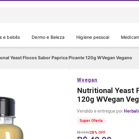
 e bebês
Dermo e Beleza
Higiene pessoal
Medicam
tional Yeast Flocos Sabor Paprica Picante 120g WVegan Vegano
Wvegan
Nutritional Yeast
120g WVegan Veg
Herbal
Super Oferta
28% OFF
R$ 59,90