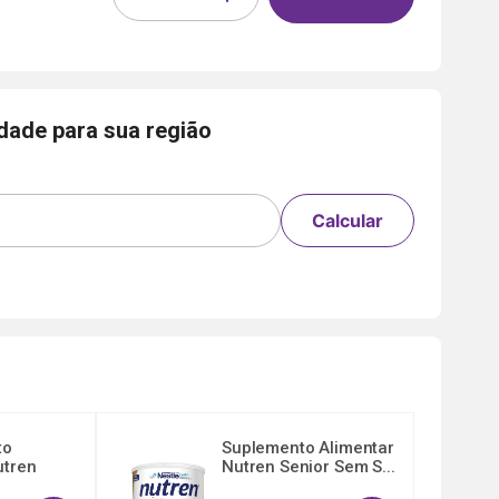
idade para sua região
Calcular
to
Suplemento Alimentar
utren
Nutren Senior Sem S...
..