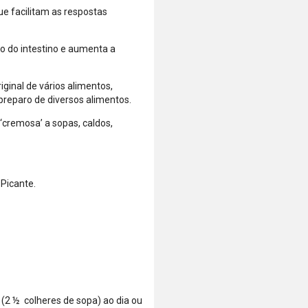
de que o total
que facilitam as respostas
está dentro
do limite
disponível do
o do intestino e aumenta a
seu cartão.
Bandeiras
ginal de vários alimentos,
aceitas: Visa,
 preparo de diversos alimentos.
Mastercard,
Hipercard,
‘cremosa’ a sopas, caldos,
American
Express, Elo e
Diners.
Picante.
 (2 ½ colheres de sopa) ao dia ou