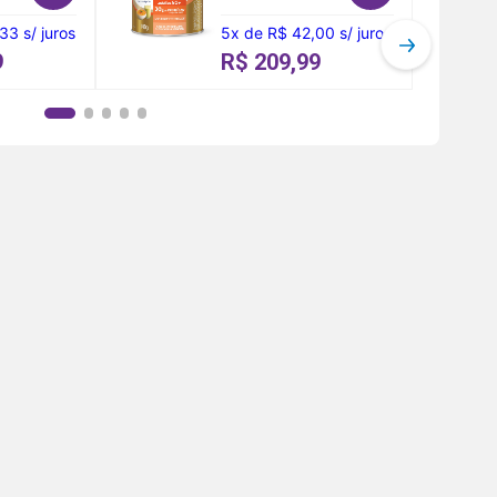
,33
s/ juros
5
x
de
R$ 42,00
s/ juros
9
R$ 209,99