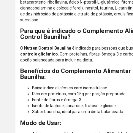
betacaroteno, riboflavina, ácido N-pteroil-L-glutâmico, fitom
cianocobalamina e colecalciferol), inositol, taurina, L-carnit
acidez hidróxido de potássio e citrato de potássio, emulsific
sucralose.
Para que é indicado o Complemento Al
Control Baunilha?
O
Nutren Control Baunilha
é indicado para pessoas que b
controle glicêmico
. Com proteínas, fibras, ômega-3 e carb
opção balanceada para incluir na dieta.
Benefícios do Complemento Alimentar 
Baunilha:
Baixo índice glicêmico com isomaltulose
Rico em proteínas, com 15g por porção preparada
Fonte de fibras e ômega-3
Isento de lactose, sacarose, frutose e glicose
Sabor baunilha, ideal para uma dieta balanceada
Modo de Usar: