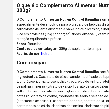
O que é o Complemento Alimentar Nutr
380g?
O
Complemento Alimentar Nutren Control Baunilha
é um
especialmente desenvolvida para o preparo de bebidas diet
carboidrato de lenta absorção e baixo índice glicêmico, é ind
Rico em proteínas (15g por porção), fibras, ômega-3, vitamin
nutrição equilibrada e prática.
Sabor:
Baunilha.
Conteúdo da embalagem:
380g de suplemento em pó.
Fabricado por:
Nutren
Composição:
O
Complemento Alimentar Nutren Control Baunilha
conté
Ingredientes:
Caseinato de cálcio, amido modificado de tap
teor erúcico, isomaltulose, polidextrose, óleo de milho, proteí
de palma, minerais (citrato de cálcio, fosfato de cálcio trib
sulfato ferroso, sulfato de zinco, gluconato de cobre, sulfa
potássio, cloreto de cromo, molibdato de sódio e selenito de s
(bitartarato de colina, L-ascorbato de sódio, acetato de DL-al
pantotenato de cálcio, cloridrato de tiamina, cloridrato de piri