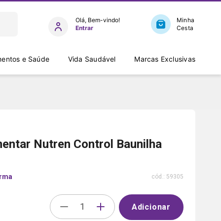
Entrar
entos e Saúde
Vida Saudável
Marcas Exclusivas
ntar Nutren Control Baunilha
arma
cód.:
59305
Adicionar