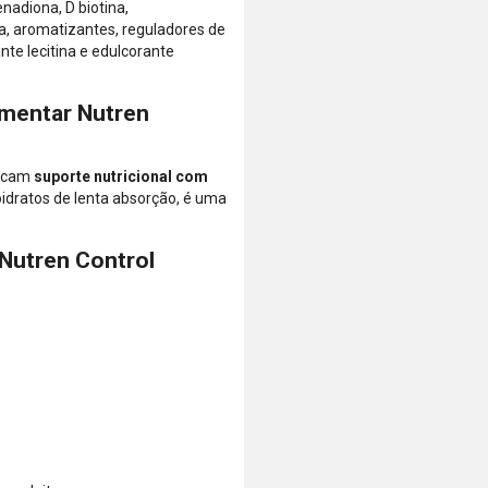
está dentro
enadiona, D biotina,
do limite
ina, aromatizantes, reguladores de
disponível do
ante lecitina e edulcorante
seu cartão.
Bandeiras
imentar Nutren
aceitas: Visa,
Mastercard,
Hipercard,
uscam
suporte nutricional com
American
oidratos de lenta absorção, é uma
Express, Elo e
Diners.
Nutren Control