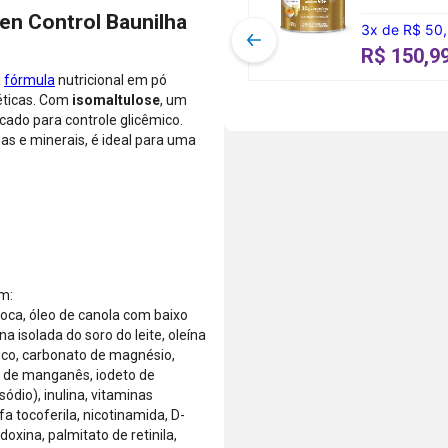
entregues
As condições
juros, ou
en Control Baunilha
por
3
x
de
R$ 50
de
pague à vista
Farmácias
parcelamento
pelo débito
R$ 150,9
Pague
podem variar
com o saldo
a
fórmula
nutricional em pó
Menos ou
conforme a
da sua conta.
éticas. Com
isomaltulose
, um
lojas
categoria do
Aprovação
icado para controle glicêmico.
parceiras.
produto,
instantânea,
as e minerais, é ideal para uma
período
sem
promocional
necessidade
ou quando a
de digitar
compra
dados do
incluir itens
cartão.
de lojas
Você será
parceiras.
redirecionado
A aprovação
ao aplicativo
m:
considera o
do Nubank
ioca, óleo de canola com baixo
valor total da
para
na isolada do soro do leite, oleína
compra, não
confirmar o
ásico, carbonato de magnésio,
o valor da
pagamento e
to de manganês, iodeto de
parcela.
finalizar a
ódio), inulina, vitaminas
Certifique-se
compra.
fa tocoferila, nicotinamida, D-
de que o total
doxina, palmitato de retinila,