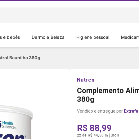
 e bebês
Dermo e Beleza
Higiene pessoal
Medicam
trol Baunilha 380g
Nutren
Complemento Alime
380g
Extraf
R$ 88,99
2
x
de
R$ 44,50
s/ juros