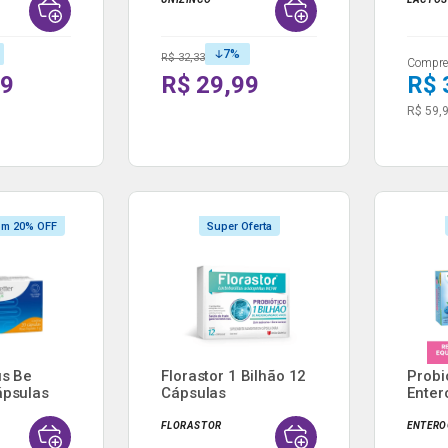
7
%
R$ 32,33
Compre 
59
R$ 29,99
R$ 
R$ 59,
om 20% OFF
Super Oferta
us Be
Florastor 1 Bilhão 12
Probi
ápsulas
Cápsulas
Enter
Frasco
FLORASTOR
ENTERO