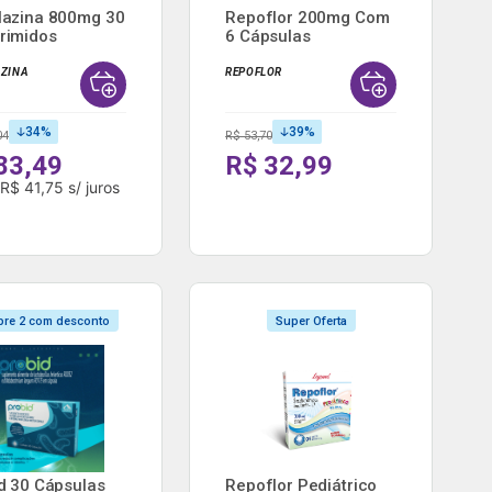
azina 800mg 30
Repoflor 200mg Com
rimidos
6 Cápsulas
id...
ZINA
REPOFLOR
34
%
39
%
04
R$ 53,70
83,49
R$ 32,99
e
R$ 41,75
s/ juros
re 2 com desconto
Super Oferta
d 30 Cápsulas
Repoflor Pediátrico