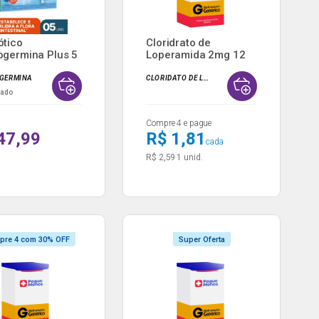
ótico
Cloridrato de
ogermina Plus 5
Loperamida 2mg 12
s ...
Comprimi...
GERMINA
CLORIDATO DE LOPERAMIDA
nado
Compre 4 e pague
47,99
R$ 1,81
cada
R$ 2,59
1 unid.
pre 4 com 30% OFF
Super Oferta