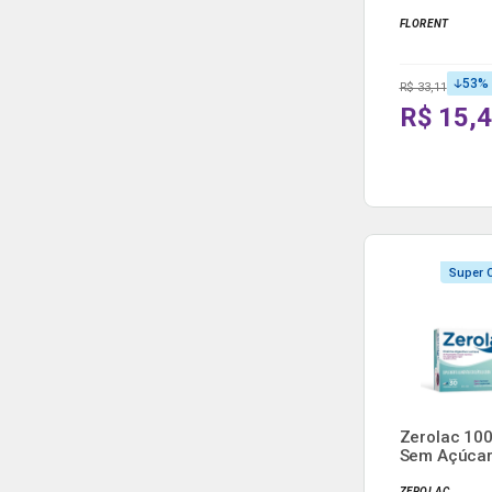
Solu...
FLORENT
53
%
R$ 33,11
R$ 15,
Super O
Zerolac 10
Sem Açúcar
Cápsulas...
ZEROLAC