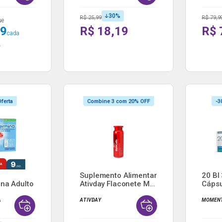
30
%
R$ 25,99
R$ 79,9
ue
39
R$ 18,19
R$ 
cada
.
ferta
Combine 3 com 20% OFF
-3
Suplemento Alimentar
20 BI
na Adulto
Ativday Flaconete M...
Cápsu
A
ATIVDAY
MOMEN