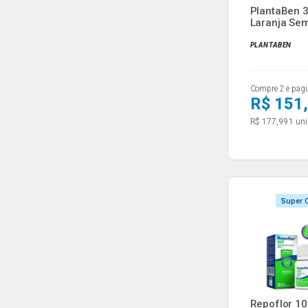
PlantaBen 3
Laranja Se
30 Env...
PLANTABEN
Compre 2 e pag
R$ 151
R$ 177,99
1 uni
Super O
Repoflor 1