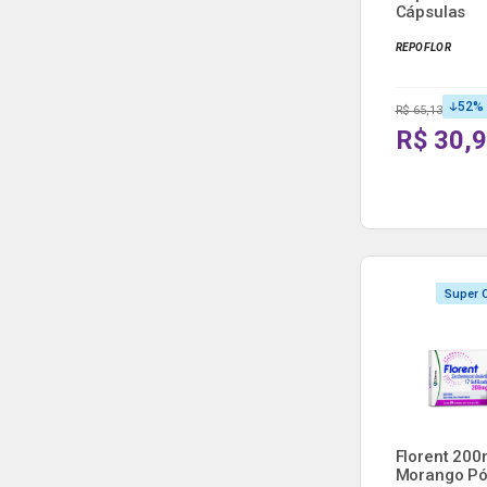
Cápsulas
REPOFLOR
52
%
R$ 65,13
R$ 30,
Super O
Florent 20
Morango Pó