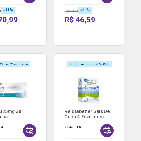
11
%
11
%
9
R$ 52,37
70,99
R$ 46,59
0% na 2ª unidade
Combine 3 com 20% OFF
 335mg 30
Reidrabetter Sais De
las
Coco 4 Envolopes
TA
BE BETTER