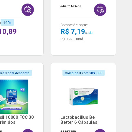
100ml...
PAGUE MENOS
1
%
8
Compre 3 e pague
10,89
R$ 7,19
cada
R$ 8,99
1 unid.
re 3 com desconto
Combine 3 com 20% OFF
sil 10000 FCC 30
Lactobacillus Be
rimidos
Better 6 Cápsulas
IL
BE BETTER