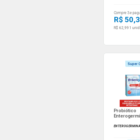
Compre 3 e pag
R$ 50,
R$ 62,99
1 unid
Super O
Probiótico
Enterogermi
Sabor La...
ENTEROGERMIN