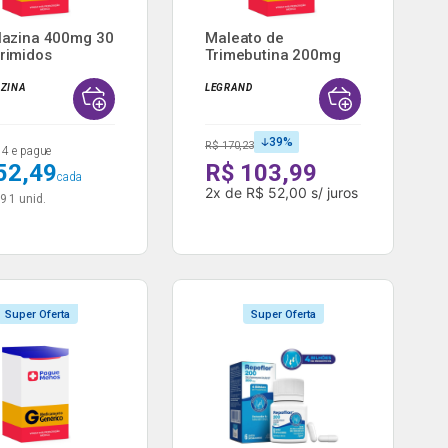
azina 400mg 30
Maleato de
rimidos
Trimebutina 200mg
id...
60 Cápsulas...
ZINA
LEGRAND
39
%
R$ 170,23
4 e pague
52,49
R$ 103,99
cada
2
x
de
R$ 52,00
s/ juros
99
1 unid.
Super Oferta
Super Oferta