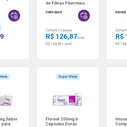
de Fibras Fibermais...
FIBER MAIS
PROBID
Compre 2 e pague
Compre 
99
R$ 126,87
R$ 
cada
R$ 144,99
1 unid.
R$ 138
ferta
Super Oferta
0mg Sabor
Florent 200mg 6
Imos
 para
Cápsulas Duras
Comp