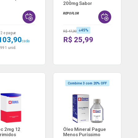
200mg Sabor
Morango ...
REPOFLOR
45
%
R$ 47,30
2 e pague
103,90
R$ 25,99
cada
,99
1 unid.
Combine 3 com 20% OFF
ec 2mg 12
Óleo Mineral Pague
rimidos
Menos Puríssimo