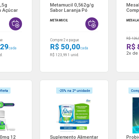
,5g
Metamucil 0,562g/g
Mesal
m Açúcar
Sabor Laranja Pó
Comp
para...
Revest
METAMUCIL
MESALA
R$ 126,
ue
Compre 2 e pague
,29
R$ 50,00
R$ 
cada
cada
2
x
d
d.
R$ 123,99
1 unid.
ferta
-25% na 2ª unidade
Comp
00mg 12
Suplemento Alimentar
Probi