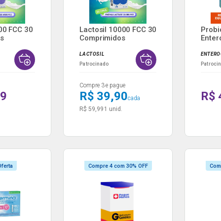
500 FCC 30
Lactosil 10000 FCC 30
Probi
s
Comprimidos
Enter
Frasco
LACTOSIL
ENTERO
Patrocinado
Patroci
Compre 3 e pague
99
R$ 39,90
R$ 
cada
R$ 59,99
1 unid.
ferta
Compre 4 com 30% OFF
Com