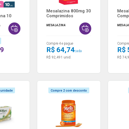
Mesalazina 800mg 30
Mesal
ina 10
Comprimidos
Comp
...
Revestid...
Revest
A
MESALAZINA
MESALA
Compre 4 e pague
Compre 
99
R$ 64,74
R$ 
cada
R$ 92,49
1 unid.
R$ 74,
 unidade
Compre 2 com desconto