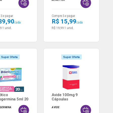
3 e pague
Compre 3 e pague
39,90
R$ 15,99
cada
cada
99
1 unid.
R$ 19,99
1 unid.
Super Oferta
Super Oferta
ótico
Avide 100mg 9
ogermina 5ml 20
Cápsulas
s ...
GERMINA
AVIDE