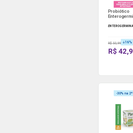
Probiótico
Enterogerm
Frascos De 5
ENTEROGERMIN
16
%
R$ 50,99
R$ 42,
-30% na 2ª