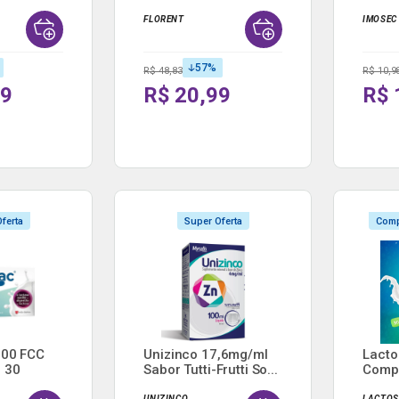
FLORENT
IMOSEC
57
%
R$ 48,83
R$ 10,9
49
R$ 20,99
R$ 
ferta
Super Oferta
Comp
000 FCC
Unizinco 17,6mg/ml
Lacto
 30
Sabor Tutti-Frutti So...
Comp
UNIZINCO
LACTOS