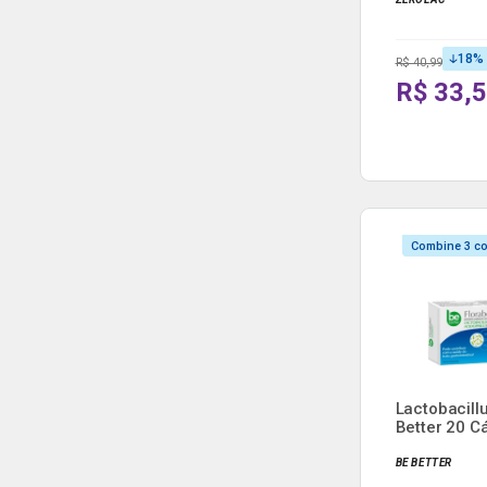
18
%
R$ 40,99
R$ 33,
Combine 3 c
Lactobacill
Better 20 C
BE BETTER