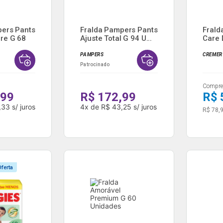
pers Pants
Fralda Pampers Pants
Frald
re G 68
Ajuste Total G 94 U...
Care D
PAMPERS
CREMER
Patrocinado
Compre 
,99
R$ 172,99
R$ 
,33
s/ juros
4
x
de
R$ 43,25
s/ juros
R$ 78,
ferta