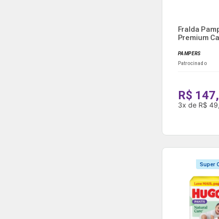
Fralda Pam
Premium Ca
U...
PAMPERS
Patrocinado
R$ 147
3
x
de
R$ 49
Super O