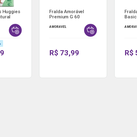
s Huggies
Fralda Amorável
Frald
tural
Premium G 60
Basic
Unidades
AMORAVEL
AMORA
%
79
R$ 73,99
R$ 