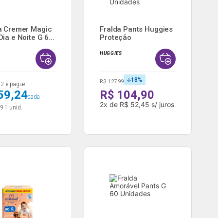
a Cremer Magic
Fralda Pants Huggies
ia e Noite G 6...
Proteção
Acolchoada...
HUGGIES
18
%
R$ 127,99
2 e pague
59,24
R$ 104,90
cada
2
x
de
R$ 52,45
s/ juros
99
1 unid.