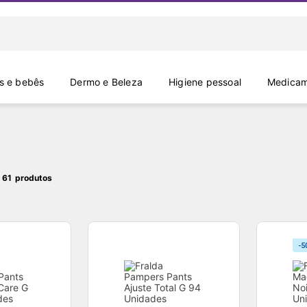
 e bebês
Dermo e Beleza
Higiene pessoal
Medicam
 61
-5