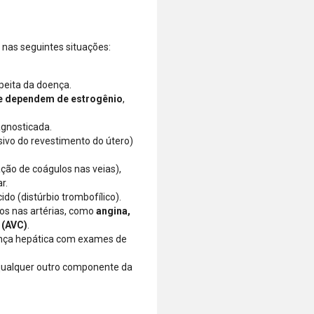
 nas seguintes situações:
speita da doença.
e dependem de estrogênio
,
gnosticada.
ivo do revestimento do útero)
ão de coágulos nas veias),
r.
do (distúrbio trombofílico).
os nas artérias, como
angina,
 (AVC)
.
ença hepática com exames de
 qualquer outro componente da