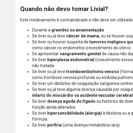
Quando não devo tomar Livial?
Este medicamento é contraindicado e não deve ser utilizado
Durante a
gravidez ou amamentação
.
Se tiver ou já teve
câncer de mama
, ou se houver su
Se tiver ou houver suspeita de
tumores malignos qu
como câncer no endométrio (revestimento do útero).
Se apresentar
sangramento genital
de causa não dia
Se tiver
hiperplasia endometrial
(crescimento excess
não tratada.
Se tiver ou já teve
tromboembolismo venoso
(formaç
como trombose venosa profunda ou embolia pulmona
Se tiver um distúrbio de coagulação sanguínea conheci
Se tiver ou já teve alguma doença causada por coágul
infarto do miocárdio ou acidente vascular cerebral
Se tiver
doença aguda do fígado
ou histórico de do
função ainda alterados.
Se tiver
hipersensibilidade (alergia)
à tibolona ou a
fórmula.
Se tiver
porfiria
(uma doença metabólica rara).