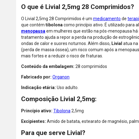
O que é Livial 2,5mg 28 Comprimidos?
O Livial 2,5mg 28 Comprimidos é um
medicamento
de
terap
que contém
tibolona
como princípio ativo. É utilizado para 
menopausa
em mulheres que estão na pós-menopausa há 
tratamento ajuda a repor a perda na produção de estrogêni
ondas de calor e suores noturnos. Além disso,
Livial
atua na
(perda de massa óssea), um risco comum após a menopausa
mais fortes e a reduzir o risco de fraturas.
Conteúdo da embalagem:
28 comprimidos
Fabricado por:
Organon
Indicação etária:
Uso adulto.
Composição Livial 2,5mg:
Princípio ativo:
Tibolona
2,5mg
Excipientes:
Amido de batata, estearato de magnésio, palmit
Para que serve Livial?