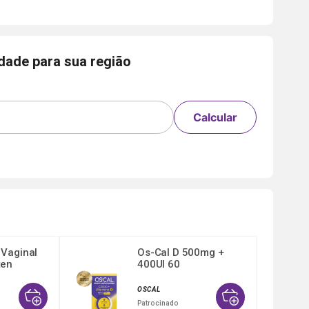
idade para sua região
Calcular
Vaginal
Os-Cal D 500mg +
ten
400UI 60
Comprimidos Re...
OSCAL
Patrocinado