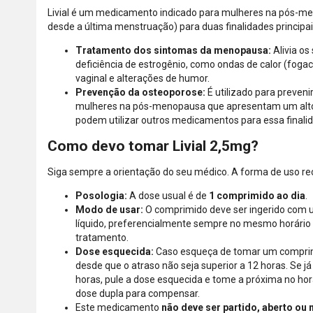
Livial é um medicamento indicado para mulheres na pós-
desde a última menstruação) para duas finalidades principai
Tratamento dos sintomas da menopausa:
Alivia os
deficiência de estrogênio, como ondas de calor (fogac
vaginal e alterações de humor.
Prevenção da osteoporose:
É utilizado para preven
mulheres na pós-menopausa que apresentam um alto 
podem utilizar outros medicamentos para essa finali
Como devo tomar Livial 2,5mg?
Siga sempre a orientação do seu médico. A forma de uso 
Posologia:
A dose usual é de
1 comprimido ao dia
.
Modo de usar:
O comprimido deve ser ingerido com 
líquido, preferencialmente sempre no mesmo horário 
tratamento.
Dose esquecida:
Caso esqueça de tomar um comprim
desde que o atraso não seja superior a 12 horas. Se j
horas, pule a dose esquecida e tome a próxima no ho
dose dupla para compensar.
Este medicamento
não deve ser partido, aberto ou