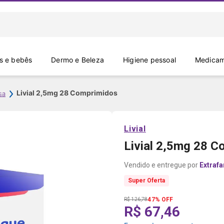
 e bebês
Dermo e Beleza
Higiene pessoal
Medicam
Livial 2,5mg 28 Comprimidos
sa
Livial
Livial 2,5mg 28 
Extraf
Super Oferta
47% OFF
R$ 126,78
R$ 67,46