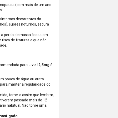
menopausa (com mais de um ano
do limite
s:
disponível do
seu cartão.
 sintomas decorrentes da
Bandeiras
hos), suores noturnos, secura
aceitas: Visa,
Mastercard,
ir a perda de massa óssea em
Hipercard,
risco de fraturas e que não
American
dade.
Express, Elo e
Diners.
recomendada para
Livial 2,5mg
é:
um pouco de água ou outro
para manter a regularidade do
ido, tome-o assim que lembrar,
á tiverem passado mais de 12
rário habitual. Não tome uma
 mastigado
.