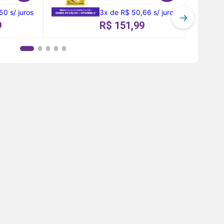
,50
s/ juros
3
x
de
R$ 50,66
s/ juros
9
R$ 151,99