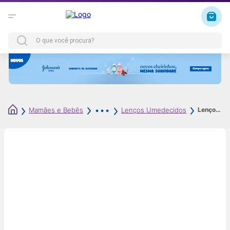
Lenços Umedecidos Amorável Aloe E Vera Com 192 Unidades Leve 4 Pague 3
Mamães e Bebês
Lenços Umedecidos