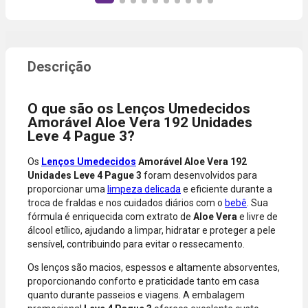
produto,
instantânea,
período
sem
promocional
necessidade
ou quando a
de digitar
compra
dados do
incluir itens
cartão.
de lojas
Você será
parceiras.
redirecionado
O que são os Lenços Umedecidos
A aprovação
ao aplicativo
Amorável Aloe Vera 192 Unidades
considera o
do Nubank
Leve 4 Pague 3?
valor total da
para
compra, não
confirmar o
Os
Lenços Umedecidos
Amorável Aloe Vera 192
o valor da
pagamento e
Unidades Leve 4 Pague 3
foram desenvolvidos para
parcela.
finalizar a
proporcionar uma
limpeza delicada
e eficiente durante a
Certifique-se
compra.
troca de fraldas e nos cuidados diários com o
bebê
. Sua
de que o total
fórmula é enriquecida com extrato de
Aloe Vera
e livre de
está dentro
álcool etílico, ajudando a limpar, hidratar e proteger a pele
do limite
sensível, contribuindo para evitar o ressecamento.
disponível do
seu cartão.
Os lenços são macios, espessos e altamente absorventes,
Bandeiras
proporcionando conforto e praticidade tanto em casa
aceitas: Visa,
quanto durante passeios e viagens. A embalagem
Mastercard,