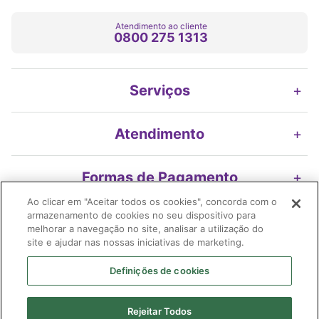
Atendimento ao cliente
0800 275 1313
Serviços
+
Atendimento
+
Formas de Pagamento
+
Ao clicar em "Aceitar todos os cookies", concorda com o
armazenamento de cookies no seu dispositivo para
Nossos Selos
+
melhorar a navegação no site, analisar a utilização do
site e ajudar nas nossas iniciativas de marketing.
Definições de cookies
Imifarma Produtos Farmacêuticos e Cosméticos S/A | Extrafarma |
Rejeitar Todos