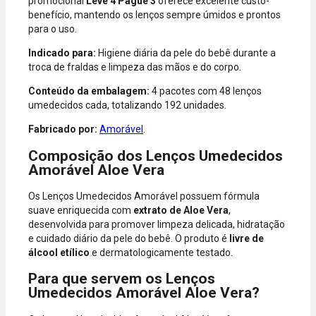
promocional
Leve 4 Pague 3
oferece excelente custo-
Hipercard,
benefício, mantendo os lenços sempre úmidos e prontos
American
para o uso.
Express, Elo e
Diners.
Indicado para:
Higiene diária da pele do bebê durante a
troca de fraldas e limpeza das mãos e do corpo.
Conteúdo da embalagem:
4 pacotes com 48 lenços
umedecidos cada, totalizando 192 unidades.
Fabricado por:
Amorável
.
Composição dos Lenços Umedecidos
Amorável Aloe Vera
Os Lenços Umedecidos Amorável possuem fórmula
suave enriquecida com
extrato de Aloe Vera
,
desenvolvida para promover limpeza delicada, hidratação
e cuidado diário da pele do bebê. O produto é
livre de
álcool etílico
e dermatologicamente testado.
Para que servem os Lenços
Umedecidos Amorável Aloe Vera?