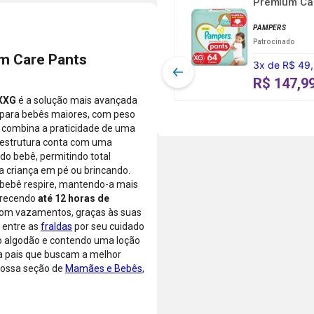
Premium Ca
compras de
Farmácias
até 5x sem
...
produtos
Pague
juros ou de
PAMPERS
vendidos e
Menos.
6x a 24x com
Patrocinado
entregues
As condições
juros, ou
um Care Pants
por
3
x
de
R$ 49
de
pague à vista
Farmácias
parcelamento
pelo débito
R$ 147,9
Pague
podem variar
com o saldo
 XXG
é a solução mais avançada
Menos ou
conforme a
da sua conta.
 para bebês maiores, com peso
lojas
categoria do
Aprovação
a combina a praticidade de uma
parceiras.
produto,
instantânea,
 estrutura conta com uma
período
sem
do bebê, permitindo total
promocional
necessidade
a criança em pé ou brincando.
ou quando a
de digitar
o bebê respire, mantendo-a mais
compra
dados do
ferecendo
até 12 horas de
incluir itens
cartão.
 com vazamentos, graças às suas
de lojas
Você será
a entre as
fraldas
por seu cuidado
parceiras.
redirecionado
o algodão e contendo uma loção
A aprovação
ao aplicativo
ara pais que buscam a melhor
considera o
do Nubank
nossa seção de
Mamães e Bebês
,
valor total da
para
compra, não
confirmar o
o valor da
pagamento e