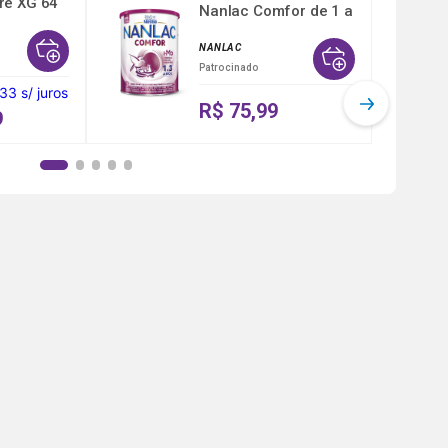
re XG 64
Nanlac Comfor de 1 a
3 ...
NANLAC
Patrocinado
,33
s/ juros
R$ 75,99
9