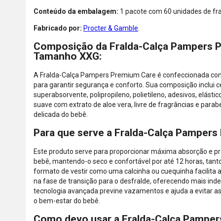
Conteúdo da embalagem:
1 pacote com 60 unidades de fra
Fabricado por:
Procter & Gamble
.
Composição da Fralda-Calça Pampers 
Tamanho XXG:
A Fralda-Calça Pampers Premium Care é confeccionada com 
para garantir segurança e conforto. Sua composição inclui c
superabsorvente, polipropileno, polietileno, adesivos, elásti
suave com extrato de aloe vera, livre de fragrâncias e parab
delicada do bebê.
Para que serve a Fralda-Calça Pampers
Este produto serve para proporcionar máxima absorção e pr
bebê, mantendo-o seco e confortável por até 12 horas, tanto
formato de vestir como uma calcinha ou cuequinha facilita a
na fase de transição para o desfralde, oferecendo mais ind
tecnologia avançada previne vazamentos e ajuda a evitar as
o bem-estar do bebê.
Como devo usar a Fralda-Calça Pampe