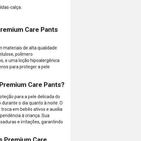
parcela.
finalizar a
ldas-calça.
Certifique-se
compra.
de que o total
está dentro
do limite
Premium Care Pants
disponível do
seu cartão.
Bandeiras
materiais de alta qualidade
aceitas: Visa,
elulose, polímero
Mastercard,
cos, e uma loção hipoalergênica
Hipercard,
enos para proteger a pele
American
Express, Elo e
 Premium Care Pants?
Diners.
oteção para a pele delicada do
 durante o dia quanto à noite. O
 troca em bebês ativos e auxilia
ependência à criança. Sua
saduras e irritações, garantindo
rs Premium Care