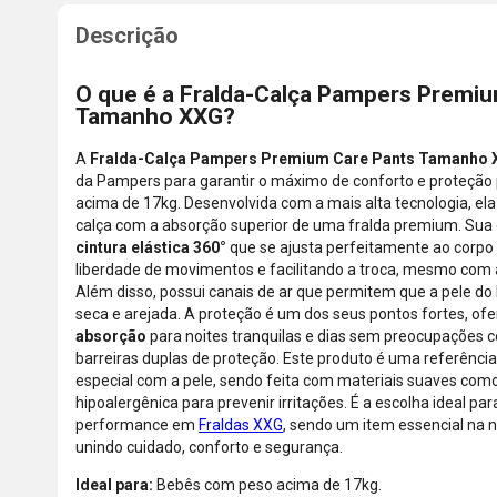
O que é a Fralda-Calça Pampers Premi
Tamanho XXG?
A
Fralda-Calça Pampers Premium Care Pants Tamanho
da Pampers para garantir o máximo de conforto e proteção
acima de 17kg. Desenvolvida com a mais alta tecnologia, el
calça com a absorção superior de uma fralda premium. Sua
cintura elástica 360°
que se ajusta perfeitamente ao corpo 
liberdade de movimentos e facilitando a troca, mesmo com 
Além disso, possui canais de ar que permitem que a pele d
seca e arejada. A proteção é um dos seus pontos fortes, o
absorção
para noites tranquilas e dias sem preocupações
barreiras duplas de proteção. Este produto é uma referênci
especial com a pele, sendo feita com materiais suaves com
hipoalergênica para prevenir irritações. É a escolha ideal p
performance em
Fraldas XXG
, sendo um item essencial na 
unindo cuidado, conforto e segurança.
Ideal para:
Bebês com peso acima de 17kg.