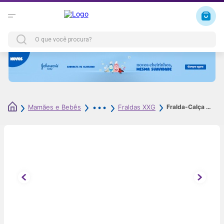
Fralda-Calça MamyPoko Cuidado Real XXG 44 Unidades
Mamães e Bebês
Fraldas XXG