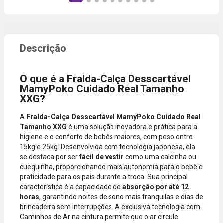
produto,
instantânea,
período
sem
promocional
necessidade
ou quando a
de digitar
compra
dados do
incluir itens
cartão.
de lojas
Você será
parceiras.
redirecionado
O que é a Fralda-Calça Desscartável
A aprovação
ao aplicativo
MamyPoko Cuidado Real Tamanho
considera o
do Nubank
XXG?
valor total da
para
compra, não
confirmar o
A
Fralda-Calça Desscartável MamyPoko Cuidado Real
o valor da
pagamento e
Tamanho XXG
é uma solução inovadora e prática para a
parcela.
finalizar a
higiene e o conforto de bebês maiores, com peso entre
Certifique-se
compra.
15kg e 25kg. Desenvolvida com tecnologia japonesa, ela
de que o total
se destaca por ser
fácil de vestir
como uma calcinha ou
está dentro
cuequinha, proporcionando mais autonomia para o bebê e
do limite
praticidade para os pais durante a troca. Sua principal
disponível do
característica é a capacidade de
absorção por até 12
seu cartão.
horas
, garantindo noites de sono mais tranquilas e dias de
Bandeiras
brincadeira sem interrupções. A exclusiva tecnologia com
aceitas: Visa,
Caminhos de Ar na cintura permite que o ar circule
Mastercard,