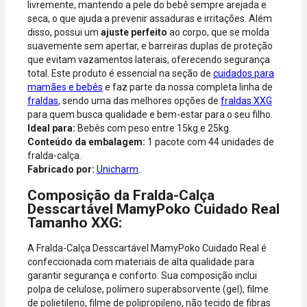
livremente, mantendo a pele do bebê sempre arejada e
Hipercard,
seca, o que ajuda a prevenir assaduras e irritações. Além
American
disso, possui um
ajuste perfeito
ao corpo, que se molda
Express, Elo e
suavemente sem apertar, e barreiras duplas de proteção
Diners.
que evitam vazamentos laterais, oferecendo segurança
total. Este produto é essencial na seção de
cuidados para
mamães e bebês
e faz parte da nossa completa linha de
fraldas
, sendo uma das melhores opções de
fraldas XXG
para quem busca qualidade e bem-estar para o seu filho.
Ideal para:
Bebês com peso entre 15kg e 25kg.
Conteúdo da embalagem:
1 pacote com 44 unidades de
fralda-calça.
Fabricado por:
Unicharm
.
Composição da Fralda-Calça
Desscartável MamyPoko Cuidado Real
Tamanho XXG:
A Fralda-Calça Desscartável MamyPoko Cuidado Real é
confeccionada com materiais de alta qualidade para
garantir segurança e conforto. Sua composição inclui
polpa de celulose, polímero superabsorvente (gel), filme
de polietileno, filme de polipropileno, não tecido de fibras