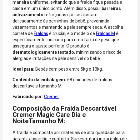
maneira uniforme, evitando que a fralda fique pesada e
Hipercard,
caída em um único ponto. Além disso, possui
barreiras
American
antivazamento
reforçadas que se ajustam
Express, Elo e
delicadamente às perninhas do bebê, prevenindo
Diners.
vazamentos e mantendo a pele sempre seca. A escolha
correta de
Fraldas
é crucial, e o modelo de
Fraldas M
é
especificamente indicado para uma faixa de peso que
assegura o ajuste perfeito. O produto é
dermatologicamente testado
, minimizando o risco de
alergias e irritações na pele sensível do bebê.
Ideal para:
Bebês com peso entre 5kg e 10kg.
Conteúdo da embalagem:
68 unidades de fraldas
descartáveis tamanho M.
Fabricado por:
Cremer
.
Composição da Fralda Descartável
Cremer Magic Care Dia e
NoiteTamanho M:
A fralda é composta por materiais de alta qualidade para
garantir absorção e conforto. Sua estrutura inclui polpa de