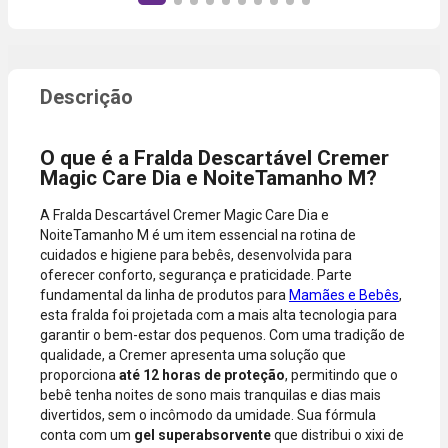
produto,
instantânea,
período
sem
promocional
necessidade
ou quando a
de digitar
compra
dados do
incluir itens
cartão.
de lojas
Você será
parceiras.
redirecionado
O que é a Fralda Descartável Cremer
A aprovação
ao aplicativo
Magic Care Dia e NoiteTamanho M?
considera o
do Nubank
valor total da
para
A Fralda Descartável Cremer Magic Care Dia e
compra, não
confirmar o
NoiteTamanho M é um item essencial na rotina de
o valor da
pagamento e
cuidados e higiene para bebês, desenvolvida para
parcela.
finalizar a
oferecer conforto, segurança e praticidade. Parte
Certifique-se
compra.
fundamental da linha de produtos para
Mamães e Bebês
,
de que o total
esta fralda foi projetada com a mais alta tecnologia para
está dentro
garantir o bem-estar dos pequenos. Com uma tradição de
do limite
qualidade, a Cremer apresenta uma solução que
disponível do
proporciona
até 12 horas de proteção
, permitindo que o
seu cartão.
bebê tenha noites de sono mais tranquilas e dias mais
Bandeiras
divertidos, sem o incômodo da umidade. Sua fórmula
aceitas: Visa,
conta com um
gel superabsorvente
que distribui o xixi de
Mastercard,