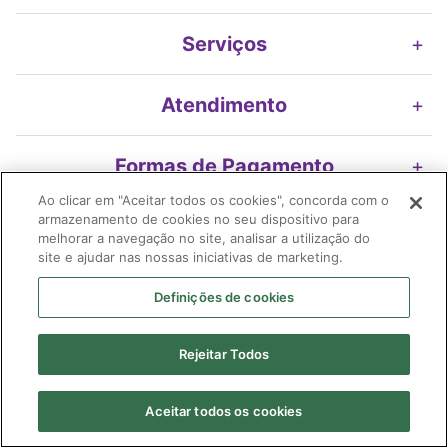
Serviços
+
Atendimento
+
Formas de Pagamento
+
Ao clicar em "Aceitar todos os cookies", concorda com o
armazenamento de cookies no seu dispositivo para
Nossos Selos
+
melhorar a navegação no site, analisar a utilização do
site e ajudar nas nossas iniciativas de marketing.
Definições de cookies
Imifarma Produtos Farmacêuticos e Cosméticos S/A | Extrafarma |
Rejeitar Todos
04.899.316/0478-58| I.E. 119.116.200.116| Avenida Braz Leme, 2175 -
loja 01 Edif. Ouro Preto | Santana | São Paulo (SP) | CEP 02.022-010
Farmacêutico responsável: Shirley Alves Ribeiro Borges| CRF 91.026/SP
Aceitar todos os cookies
| AFE:
7.58472-6| CMVS - 355030801-477-010523-1-4.