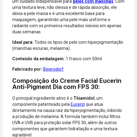
um cuidado indispensável para
peles com manchas
. Com
Diners.
uma textura leve, não oleosa e de rápida absorção, ele
deixa a pele macia e é uma excelente base para
maquiagem, garantindo uma pele mais uniforme e
radiante com os primeiros resultados visíveis em apenas
duas semanas.
Ideal para:
Todos os tipos de pele com hiperpigmentação
(manchas escuras, melasma).
Conteúdo da embalagem:
1 frasco com 50ml.
Fabricado por:
Beiersdorf
.
Composição do Creme Facial Eucerin
Anti-Pigment Dia com FPS 30:
O principal ingrediente ativo é o
Thiamidol
, um
componente patenteado pela
Eucerin
que atua
diretamente na causa raiz da hiperpigmentação, inibindo
a produção de melanina. A fórmula também inclui filtros
UVA e UVB para proteção solar FPS 30, além de outros
componentes que garantem hidratação e uma textura
agradável.