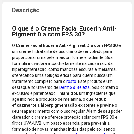
compra
dados do
incluir itens
cartão.
de lojas
Você será
parceiras.
redirecionado
O que é o Creme Facial Eucerin Anti-
A aprovação
ao aplicativo
Pigment Dia com FPS 30?
considera o
do Nubank
valor total da
para
O
Creme Facial Eucerin Anti-Pigment Dia com FPS 30
é
compra, não
confirmar o
um creme hidratante de uso diário desenvolvido para
o valor da
pagamento e
proporcionar uma pele mais uniforme e radiante. Sua
parcela.
finalizar a
fórmula inovadora atua diretamente na causa raiz da
Certifique-se
compra.
hiperpigmentação, como manchas escuras e melasma,
de que o total
oferecendo uma solução eficaz para quem busca um
está dentro
tratamento completo para o
rosto
. Este produto é um
do limite
destaque no universo de
Dermo & Beleza
, pois contém o
disponível do
exclusivo e patenteado
Thiamidol
, um ingrediente que
seu cartão.
age inibindo a produção de melanina, o que
reduz
Bandeiras
eficazmente a hiperpigmentação
existente e previne o
aceitas: Visa,
seu reaparecimento com o uso regular. Além de seu poder
Mastercard,
clareador, o creme oferece proteção solar com FPS 30 e
Hipercard,
filtros UVA/UVB, um passo essencial para prevenir a
American
formação de novas manchas induzidas pelo sol, sendo
Express, Elo e