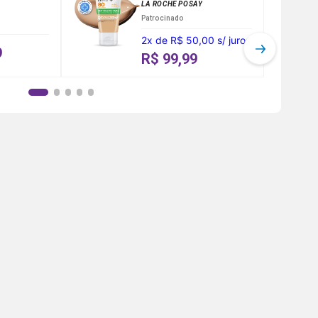
LA ROCHE POSAY
Patrocinado
2
x
de
R$ 50,00
s/ juros
9
R$ 99,99