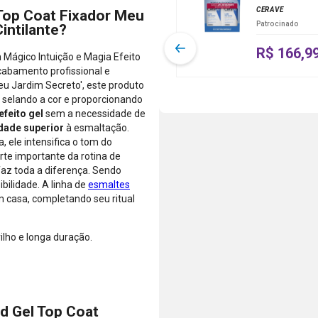
vendidos e
CERAVE
Top Coat Fixador Meu
Menos.
6x a 24x com
entregues
Patrocinado
intilante?
As condições
juros, ou
por
de
pague à vista
Farmácias
R$ 166,9
parcelamento
pelo débito
Mágico Intuição e Magia Efeito
Pague
podem variar
com o saldo
cabamento profissional e
Menos ou
conforme a
da sua conta.
u Jardim Secreto', este produto
lojas
categoria do
Aprovação
, selando a cor e proporcionando
parceiras.
produto,
instantânea,
efeito gel
sem a necessidade de
período
sem
idade superior
à esmaltação.
promocional
necessidade
, ele intensifica o tom do
ou quando a
de digitar
te importante da rotina de
compra
dados do
faz toda a diferença. Sendo
incluir itens
cartão.
bilidade. A linha de
esmaltes
de lojas
Você será
 casa, completando seu ritual
parceiras.
redirecionado
A aprovação
ao aplicativo
ilho e longa duração.
considera o
do Nubank
valor total da
para
compra, não
confirmar o
o valor da
pagamento e
parcela.
finalizar a
d Gel Top Coat
Certifique-se
compra.