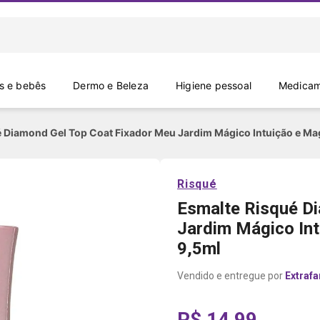
 e bebês
Dermo e Beleza
Higiene pessoal
Medicam
 Diamond Gel Top Coat Fixador Meu Jardim Mágico Intuição e Magi
Risqué
Esmalte Risqué D
Jardim Mágico Intu
9,5ml
Extraf
R$ 14,99