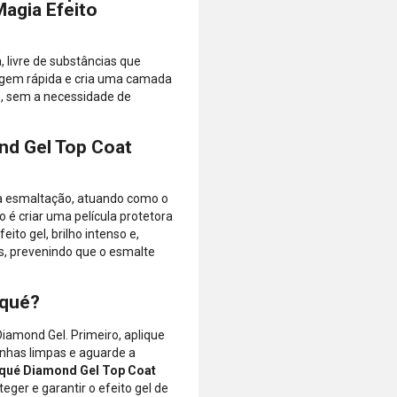
agia Efeito
de que o total
está dentro
do limite
 livre de substâncias que
disponível do
gem rápida e cria uma camada
seu cartão.
te, sem a necessidade de
Bandeiras
aceitas: Visa,
Mastercard,
nd Gel Top Coat
Hipercard,
American
Express, Elo e
 a esmaltação, atuando como o
Diners.
 é criar uma película protetora
to gel, brilho intenso e,
s, prevenindo que o esmalte
squé?
Diamond Gel. Primeiro, aplique
unhas limpas e aguarde a
squé Diamond Gel Top Coat
teger e garantir o efeito gel de