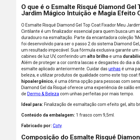
O que é o Esmalte Risqué Diamond Gel 
Jardim Mágico Intuição e Magia Efeito C
O Esmalte Risqué Diamond Gel Top Coat Fixador Meu Jardim 
Cintilante é um finalizador essencial para quem busca um a
duradouro na esmaltação. Parte da encantadora coleção 'Me
foi desenvolvido para ser o passo 2 do sistema Diamond Gel
um resultado impecável. Sua fórmula exclusiva garante um
cabines de luz UV, conferindo um
alto brilho
e uma
durabil
Além de proteger a cor contra lascas e desgastes do dia a dia
esmalte aplicado anteriormente. Cuidar das
unhas
é uma par
beleza, e utilizar produtos de qualidade como este top coat 
hipoalergênico
, é uma ótima opção para pessoas com sensi
Diamond Gel da Risqué oferece uma experiência de salão em
de
Dermo & Beleza
com unhas perfeitas por mais tempo.
Ideal para:
Finalização de esmaltação com efeito gel, alto br
Conteúdo da embalagem:
1 frasco com 9,5ml.
Fabricado por:
Coty
.
Composição do Esmalte Risqué Diamon