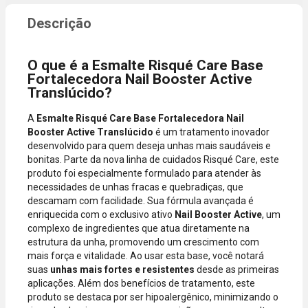
compra
dados do
incluir itens
cartão.
de lojas
Você será
parceiras.
redirecionado
O que é a Esmalte Risqué Care Base
A aprovação
ao aplicativo
Fortalecedora Nail Booster Active
considera o
do Nubank
Translúcido?
valor total da
para
compra, não
confirmar o
A
Esmalte Risqué Care Base Fortalecedora Nail
o valor da
pagamento e
Booster Active Translúcido
é um tratamento inovador
parcela.
finalizar a
desenvolvido para quem deseja unhas mais saudáveis e
Certifique-se
compra.
bonitas. Parte da nova linha de cuidados Risqué Care, este
de que o total
produto foi especialmente formulado para atender às
está dentro
necessidades de unhas fracas e quebradiças, que
do limite
descamam com facilidade. Sua fórmula avançada é
disponível do
enriquecida com o exclusivo ativo
Nail Booster Active
, um
seu cartão.
complexo de ingredientes que atua diretamente na
Bandeiras
estrutura da unha, promovendo um crescimento com
aceitas: Visa,
mais força e vitalidade. Ao usar esta base, você notará
Mastercard,
suas
unhas mais fortes e resistentes
desde as primeiras
Hipercard,
aplicações. Além dos benefícios de tratamento, este
American
produto se destaca por ser hipoalergênico, minimizando o
Express, Elo e