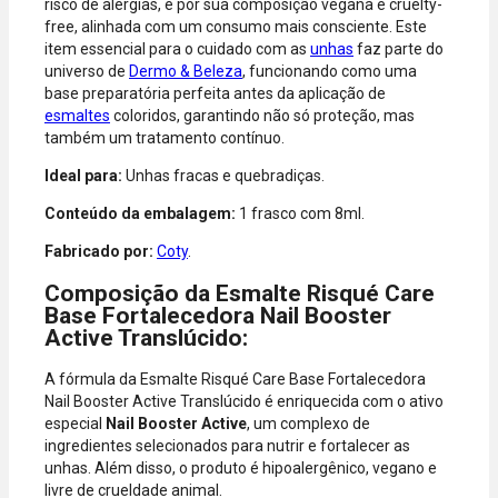
risco de alergias, e por sua composição vegana e cruelty-
Diners.
free, alinhada com um consumo mais consciente. Este
item essencial para o cuidado com as
unhas
faz parte do
universo de
Dermo & Beleza
, funcionando como uma
base preparatória perfeita antes da aplicação de
esmaltes
coloridos, garantindo não só proteção, mas
também um tratamento contínuo.
Ideal para:
Unhas fracas e quebradiças.
Conteúdo da embalagem:
1 frasco com 8ml.
Fabricado por:
Coty
.
Composição da Esmalte Risqué Care
Base Fortalecedora Nail Booster
Active Translúcido:
A fórmula da Esmalte Risqué Care Base Fortalecedora
Nail Booster Active Translúcido é enriquecida com o ativo
especial
Nail Booster Active
, um complexo de
ingredientes selecionados para nutrir e fortalecer as
unhas. Além disso, o produto é hipoalergênico, vegano e
livre de crueldade animal.