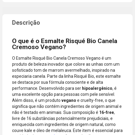
promocional
necessidade
ou quando a
de digitar
compra
dados do
incluir itens
cartão.
de lojas
Você será
parceiras.
redirecionado
O que é o Esmalte Risqué Bio Canela
A aprovação
ao aplicativo
Cremoso Vegano?
considera o
do Nubank
valor total da
para
O Esmalte Risqué Bio Canela Cremoso Vegano é um
compra, não
confirmar o
produto de beleza inovador que colore as unhas com um
o valor da
pagamento e
sofisticado tom de marrom avermelhado, inspirado na
parcela.
finalizar a
especiaria canela. Parte da linha Risqué Bio, este esmalte
Certifique-se
compra.
se destaca por sua fórmula consciente e de alta
de que o total
performance. Desenvolvido para ser
hipoalergênico
, é
está dentro
uma excelente opção para pessoas com pele sensível.
do limite
Além disso, é um produto
vegano
e cruelty-free, o que
disponível do
significa que não contém ingredientes de origem animal e
seu cartão.
não é testado em animais. Sua composição é
16-free
,
Bandeiras
livre de 16 substâncias potencialmente prejudiciais, e
aceitas: Visa,
enriquecida com ingredientes de origem natural, como
Mastercard,
couve kale e óleo de melaleuca. Este item é essencial para
Hipercard,