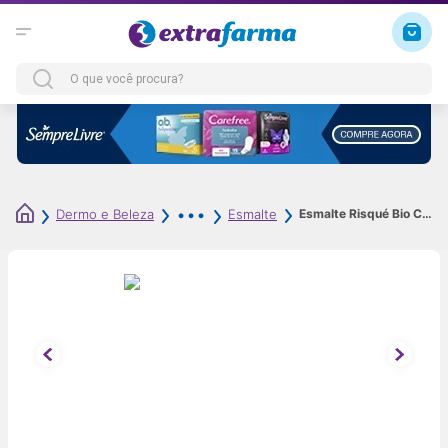
Esmalte Risqué Bio Canela Cremoso Vegano 9ml
Dermo e Beleza
Esmalte