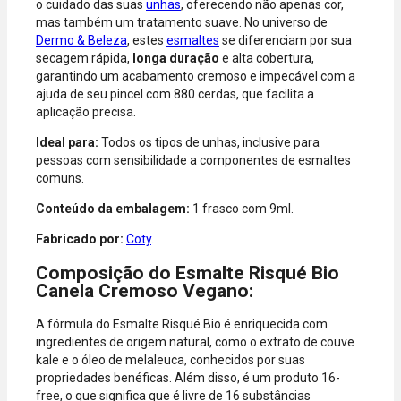
o cuidado das suas
unhas
, oferecendo não apenas cor,
American
mas também um tratamento suave. No universo de
Express, Elo e
Dermo & Beleza
, estes
esmaltes
se diferenciam por sua
Diners.
secagem rápida,
longa duração
e alta cobertura,
garantindo um acabamento cremoso e impecável com a
ajuda de seu pincel com 880 cerdas, que facilita a
aplicação precisa.
Ideal para:
Todos os tipos de unhas, inclusive para
pessoas com sensibilidade a componentes de esmaltes
comuns.
Conteúdo da embalagem:
1 frasco com 9ml.
Fabricado por:
Coty
.
Composição do Esmalte Risqué Bio
Canela Cremoso Vegano:
A fórmula do Esmalte Risqué Bio é enriquecida com
ingredientes de origem natural, como o extrato de couve
kale e o óleo de melaleuca, conhecidos por suas
propriedades benéficas. Além disso, é um produto 16-
free, o que significa que é livre de 16 substâncias