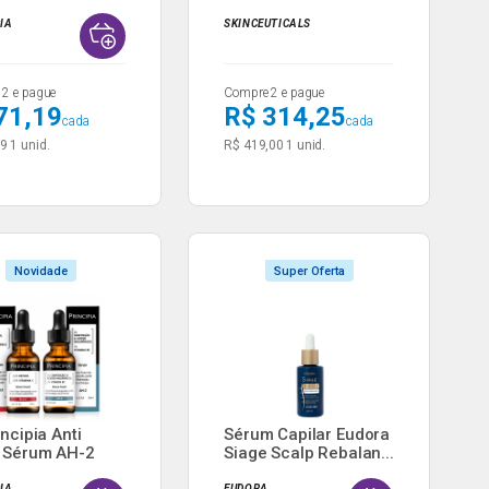
..
Multicorretiv...
PIA
SKINCEUTICALS
2 e pague
Compre 2 e pague
71,19
R$ 314,25
cada
cada
99
1 unid.
R$ 419,00
1 unid.
Novidade
Super Oferta
incipia Anti
Sérum Capilar Eudora
 Sérum AH-2
Siage Scalp Rebalan...
.
PIA
EUDORA