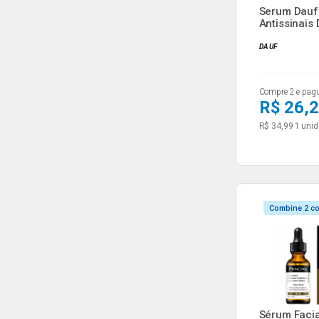
Serum Dauf
Antissinais
DAUF
Compre 2 e pag
R$ 26,
R$ 34,99
1 unid
Combine 2 c
Sérum Facia