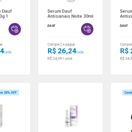
o Dauf
Serum Dauf
Seru
0g 1
Antissinais Noite 30ml
Antis
Hialur
DAUF
DAUF
ue
Compre 2 e pague
Compre 
24
R$ 26,24
R$ 
cada
cada
.
R$ 34,99
1 unid.
R$ 34,
om 25% OFF
Comb