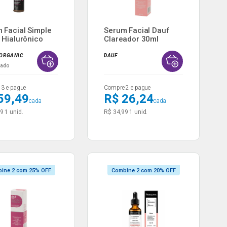
 Facial Simple
Serum Facial Dauf
 Hialurônico
Clareador 30ml
 ORGANIC
DAUF
nado
3 e pague
Compre 2 e pague
59,49
R$ 26,24
cada
cada
99
1 unid.
R$ 34,99
1 unid.
ine 2 com 25% OFF
Combine 2 com 20% OFF