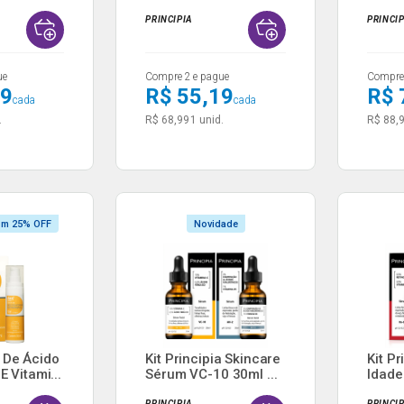
Ácido M...
10% 3.
PRINCIPIA
PRINCI
ue
Compre 2 e pague
Compre 
19
R$ 55,19
R$ 
cada
cada
.
R$ 68,99
1 unid.
R$ 88,
om 25% OFF
Novidade
 De Ácido
Kit Principia Skincare
Kit Pr
E Vitami...
Sérum VC-10 30ml ...
Idade
30ml..
PRINCIPIA
PRINCI