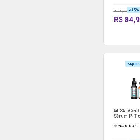
15
%
R$ 99,99
R$ 84,
Super O
kit SkinCeut
Sérum P-Tio
Sé...
SKINCEUTICALS