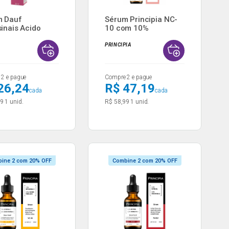
m Dauf
Sérum Principia NC-
sinais Acido
10 com 10%
onico...
Niacinamid...
PRINCIPIA
2 e pague
Compre 2 e pague
26,24
R$ 47,19
cada
cada
99
1 unid.
R$ 58,99
1 unid.
ine 2 com 20% OFF
Combine 2 com 20% OFF