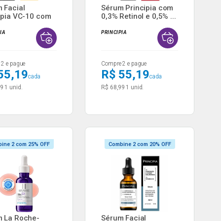
 Facial
Sérum Principia com
ipia VC-10 com
0,3% Retinol e 0,5% ...
t...
PIA
PRINCIPIA
2 e pague
Compre 2 e pague
55,19
R$ 55,19
cada
cada
99
1 unid.
R$ 68,99
1 unid.
ine 2 com 25% OFF
Combine 2 com 20% OFF
 La Roche-
Sérum Facial