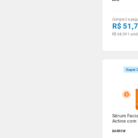
Compre 2 e pag
R$ 51,
R$ 68,99
1 unid
Super O
Sérum Facia
Actine com 
...
DARROW