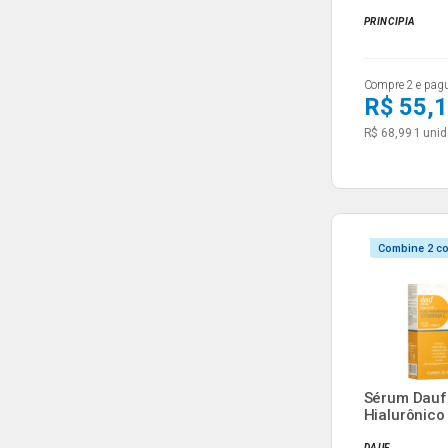
9,8% Ác...
PRINCIPIA
Compre 2 e pag
R$ 55,
R$ 68,99
1 unid
Combine 2 c
Sérum Dauf
Hialurônico 
DAUF