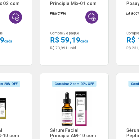
ix 02 com
Principia Mix-01 com
Posay
Niacin...
Antim
PRINCIPIA
LA ROC
ue
Compre 2 e pague
Compre 
19
R$ 59,19
R$ 
cada
cada
.
R$ 73,99
1 unid.
R$ 231
om 20% OFF
Combine 2 com 20% OFF
Comb
l
Sérum Facial
Sérum
G-10 com
Principia AM-10 com
Peptí