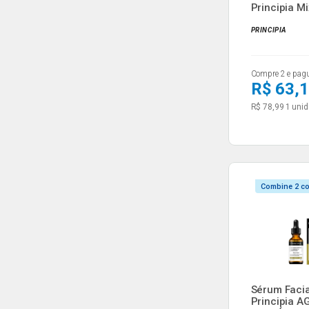
Principia M
Cafeín...
PRINCIPIA
Compre 2 e pag
R$ 63,
R$ 78,99
1 unid
Combine 2 c
Sérum Facia
Principia A