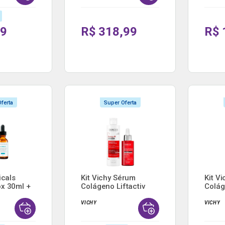
99
R$ 318,99
R$ 
ferta
Super Oferta
icals
Kit Vichy Sérum
Kit V
x 30ml +
Colágeno Liftactiv
Colág
Speci...
Speci.
VICHY
VICHY