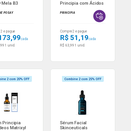
 Mela B3
Principia com Ácidos
anchas...
Hialur...
HE POSAY
PRINCIPIA
2 e pague
Compre 2 e pague
173,99
R$ 51,19
cada
cada
,99
1 unid.
R$ 63,99
1 unid.
ine 2 com 20% OFF
Combine 2 com 25% OFF
 Principia
Sérum Facial
deos Matrixyl
Skinceuticals