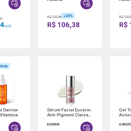
20
%
R$ 132,98
R$ 132,
ue
74
R$ 106,38
R$ 
cada
.
ferta
l Darrow
Sérum Facial Eucerin
Gel T
Vitamina
Anti-Pigment Clarea...
Acnez
Peró..
EUCERIN
ACNEZI