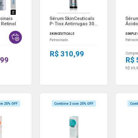
sinais
Sérum SkinCeuticals
Sérum
Retinol
P-Tiox Antirrugas 30...
Ácido
30...
SKINCEUTICALS
SIMPLE
Patrocinado
Patroci
R$ 310,99
Compre 
,99
R$ 
R$ 69,
om 25% OFF
Combine 2 com 25% OFF
Comb