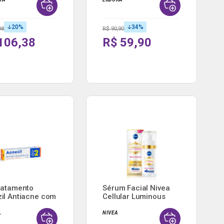
20
%
34
%
98
R$ 90,90
106,38
R$ 59,90
ratamento
Sérum Facial Nivea
il Antiacne com
Cellular Luminous
.
630...
L
NIVEA