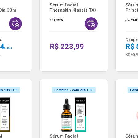
Sérum Facial
Sérum
 Dia 30ml
Theraskin Klassis TX+
Princ
Clare...
10% Vi
KLASSIS
PRINCI
ue
Compre 
24
R$ 223,99
R$ 
cada
.
R$ 68,
om 20% OFF
Combine 2 com 20% OFF
Comb
l
Sérum Facial
Sérum