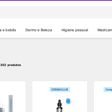
 e bebês
Dermo e Beleza
Higiene pessoal
Medicam
 302
DERMACLUB
Comp