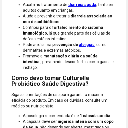
Auxilia no tratamento de
diarreia aguda
, tanto em
adultos quanto em crianças.
Ajuda a prevenir e tratar a
diarreia associada ao
uso de antibióticos
.
Contribui para o
fortalecimento do sistema
imunológico
, já que grande parte das células de
defesa está no intestino.
Pode auxiliar na
prevenção de
alergias
, como
dermatites e eczemas atópicos.
Promove a
manutenção diária da saúde
intestinal
, prevenindo desconfortos como gases e
inchaço.
Como devo tomar Culturelle
Probiótico Saúde Digestiva?
Siga as orientações de uso para garantir a máxima
eficácia do produto. Em caso de dúvidas, consulte um
médico ou nutricionista.
A posologia recomendada é de
1 cápsula ao dia
.
A cápsula deve ser
ingerida inteira com um copo
de água
, não devendo ser aberta, mastigada ou