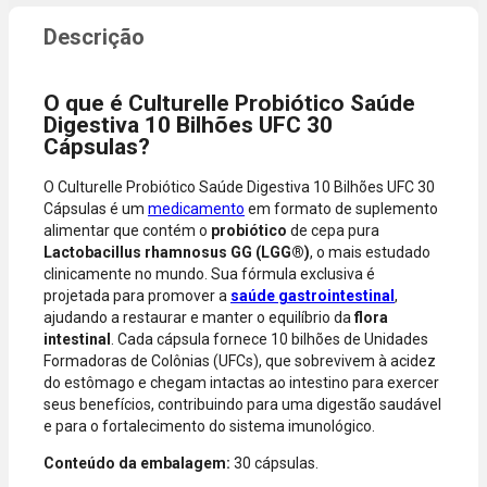
compra
dados do
incluir itens
cartão.
de lojas
Você será
parceiras.
redirecionado
O que é Culturelle Probiótico Saúde
A aprovação
ao aplicativo
Digestiva 10 Bilhões UFC 30
considera o
do Nubank
Cápsulas?
valor total da
para
compra, não
confirmar o
O Culturelle Probiótico Saúde Digestiva 10 Bilhões UFC 30
o valor da
pagamento e
Cápsulas é um
medicamento
em formato de suplemento
parcela.
finalizar a
alimentar que contém o
probiótico
de cepa pura
Certifique-se
compra.
Lactobacillus rhamnosus GG (LGG®)
, o mais estudado
de que o total
clinicamente no mundo. Sua fórmula exclusiva é
está dentro
projetada para promover a
saúde gastrointestinal
,
do limite
ajudando a restaurar e manter o equilíbrio da
flora
disponível do
intestinal
. Cada cápsula fornece 10 bilhões de Unidades
seu cartão.
Formadoras de Colônias (UFCs), que sobrevivem à acidez
Bandeiras
do estômago e chegam intactas ao intestino para exercer
aceitas: Visa,
seus benefícios, contribuindo para uma digestão saudável
Mastercard,
e para o fortalecimento do sistema imunológico.
Hipercard,
American
Conteúdo da embalagem:
30 cápsulas.
Express, Elo e