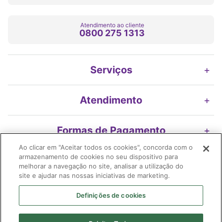
Atendimento ao cliente
0800 275 1313
Serviços
+
Atendimento
+
Formas de Pagamento
+
Ao clicar em "Aceitar todos os cookies", concorda com o
armazenamento de cookies no seu dispositivo para
Nossos Selos
+
melhorar a navegação no site, analisar a utilização do
site e ajudar nas nossas iniciativas de marketing.
Definições de cookies
Imifarma Produtos Farmacêuticos e Cosméticos S/A | Extrafarma |