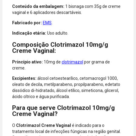
American
Conteúdo da embalagem:
1 bisnaga com 35g de creme
Express, Elo e
vaginal e 6 aplicadores descartáveis.
Diners.
Fabricado por:
EMS
.
Indicação etária:
Uso adulto.
Composição Clotrimazol 10mg/g
Creme Vaginal:
Princípio ativo:
10mg de
clotrimazol
por grama de
creme.
Excipientes:
álcool cetoestearílico, cetomacrogol 1000,
oleato de decila, metilparabeno, propilparabeno, edetato
dissódico di-hidratado, álcool etílico, simeticona, glicerol,
ácido cítrico e água purificada.
Para que serve Clotrimazol 10mg/g
Creme Vaginal?
O
Clotrimazol Creme Vaginal
é indicado para o
tratamento local de infecções fúngicas na região genital.