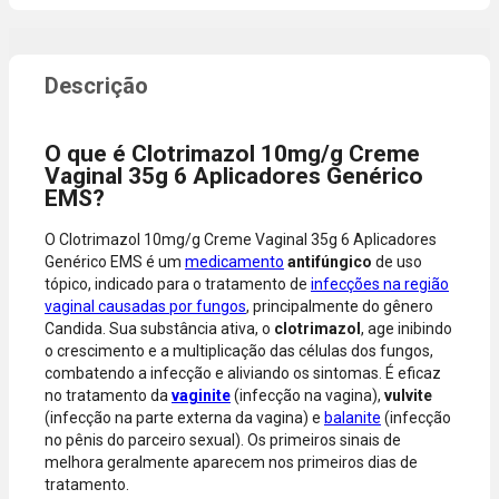
período
sem
promocional
necessidade
ou quando a
de digitar
compra
dados do
incluir itens
cartão.
de lojas
Você será
parceiras.
redirecionado
O que é Clotrimazol 10mg/g Creme
A aprovação
ao aplicativo
Vaginal 35g 6 Aplicadores Genérico
considera o
do Nubank
EMS?
valor total da
para
compra, não
confirmar o
O Clotrimazol 10mg/g Creme Vaginal 35g 6 Aplicadores
o valor da
pagamento e
Genérico EMS é um
medicamento
antifúngico
de uso
parcela.
finalizar a
tópico, indicado para o tratamento de
infecções na região
Certifique-se
compra.
vaginal causadas por fungos
, principalmente do gênero
de que o total
Candida. Sua substância ativa, o
clotrimazol
, age inibindo
está dentro
o crescimento e a multiplicação das células dos fungos,
do limite
combatendo a infecção e aliviando os sintomas. É eficaz
disponível do
no tratamento da
vaginite
(infecção na vagina),
vulvite
seu cartão.
(infecção na parte externa da vagina) e
balanite
(infecção
Bandeiras
no pênis do parceiro sexual). Os primeiros sinais de
aceitas: Visa,
melhora geralmente aparecem nos primeiros dias de
Mastercard,
tratamento.
Hipercard,