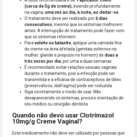
(cerca de 5g de creme)
, inserido profundamente
na vagina,
uma vez ao dia, à noite, ao deitar-se
.
O tratamento deve ser realizado por
6 dias
consecutivos
, mesmo que os sintomas melhorem
antes. A interrupção do tratamento pode fazer com
que os sintomas retornem.
Para
vulvite ou balanite
, aplique uma camada fina
do creme na área afetada (genitais externos na
mulher; glande e prepúcio no homem) de
duas a
três vezes por dia
, por uma a duas semanas.
É recomendado evitar relações sexuais vaginais
durante o tratamento, pois a infecção pode ser
transmitida e a eficácia de contraceptivos de látex
(preservativos, diafragma) pode ser reduzida.
Siga corretamente o modo de usar. Não
desaparecendo os sintomas, procure orientação de
seu médico ou cirurgião-dentista.
Quando não devo usar Clotrimazol
10mg/g Creme Vaginal?
Este medicamento não deve ser utilizado por pessoas que