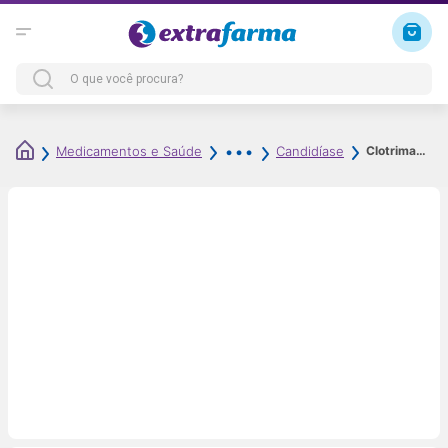
Clotrimazol 10mg/g Creme Vaginal 35g 6 Aplicadores Genérico EMS
Medicamentos e Saúde
Candidíase