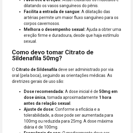
dilatando os vasos sanguíneos do pênis.
Facilita a entrada de sangue:
A dilatação das
artérias permite um maior fluxo sanguíneo para os
corpos cavernosos.
Melhora o desempenho sexual:
Ajuda a obter uma
ereção firme e duradoura, desde que haja estímulo
sexual.
Como devo tomar Citrato de
Sildenafila 50mg?
O
Citrato de Sildenafila
deve ser administrado por via
oral (pela boca), seguindo as orientações médicas. As
diretrizes gerais de uso são:
Dose recomendada:
A dose inicial é de
50mg em
dose única
, tomada aproximadamente
1 hora
antes da relação sexual
.
Ajuste de dose:
Conforme a eficácia e a
tolerabilidade, a dose pode ser aumentada para
100mg ou reduzida para 25mg. A dose máxima
diária é de 100mg.
Frequência de uso:
O medicamento deve ser