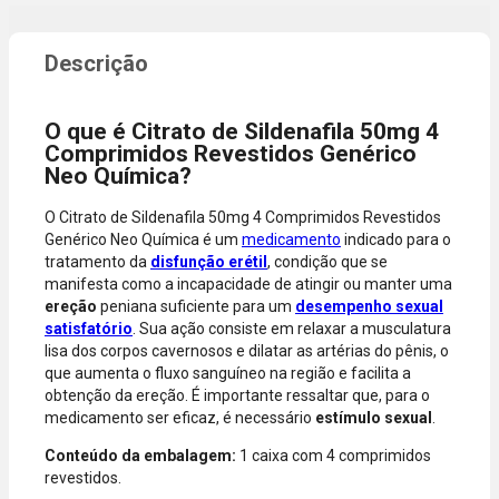
promocional
necessidade
ou quando a
de digitar
compra
dados do
incluir itens
cartão.
de lojas
Você será
parceiras.
redirecionado
O que é Citrato de Sildenafila 50mg 4
A aprovação
ao aplicativo
Comprimidos Revestidos Genérico
considera o
do Nubank
Neo Química?
valor total da
para
compra, não
confirmar o
O Citrato de Sildenafila 50mg 4 Comprimidos Revestidos
o valor da
pagamento e
Genérico Neo Química é um
medicamento
indicado para o
parcela.
finalizar a
tratamento da
disfunção erétil
, condição que se
Certifique-se
compra.
manifesta como a incapacidade de atingir ou manter uma
de que o total
ereção
peniana suficiente para um
desempenho sexual
está dentro
satisfatório
. Sua ação consiste em relaxar a musculatura
do limite
lisa dos corpos cavernosos e dilatar as artérias do pênis, o
disponível do
que aumenta o fluxo sanguíneo na região e facilita a
seu cartão.
obtenção da ereção. É importante ressaltar que, para o
Bandeiras
medicamento ser eficaz, é necessário
estímulo sexual
.
aceitas: Visa,
Mastercard,
Conteúdo da embalagem:
1 caixa com 4 comprimidos
Hipercard,
revestidos.
American