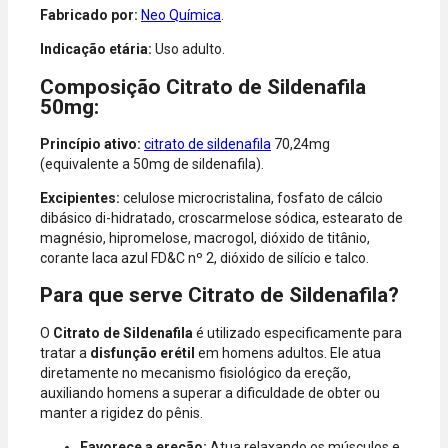
Express, Elo e
Fabricado por:
Neo Química
.
Diners.
Indicação etária:
Uso adulto.
Composição Citrato de Sildenafila
50mg:
Princípio ativo:
citrato de sildenafila
70,24mg
(equivalente a 50mg de sildenafila).
Excipientes:
celulose microcristalina, fosfato de cálcio
dibásico di-hidratado, croscarmelose sódica, estearato de
magnésio, hipromelose, macrogol, dióxido de titânio,
corante laca azul FD&C nº 2, dióxido de silício e talco.
Para que serve Citrato de Sildenafila?
O
Citrato de Sildenafila
é utilizado especificamente para
tratar a
disfunção erétil
em homens adultos. Ele atua
diretamente no mecanismo fisiológico da ereção,
auxiliando homens a superar a dificuldade de obter ou
manter a rigidez do pênis.
Favorece a ereção:
Atua relaxando os músculos e