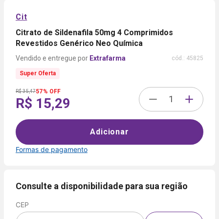
Cit
Citrato de Sildenafila 50mg 4 Comprimidos
Revestidos Genérico Neo Química
Extrafarma
cód.:
45825
Super Oferta
57% OFF
R$ 35,47
R$ 15,29
Adicionar
Formas de pagamento
Formas de
pagamento
Consulte a disponibilidade para sua região
CEP
Cartão
de
Voltar