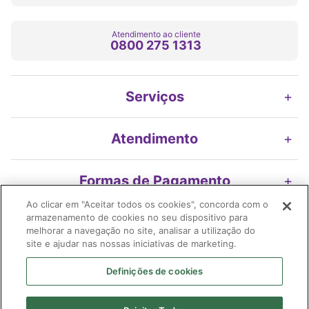
Atendimento ao cliente
0800 275 1313
Serviços
+
Atendimento
+
Formas de Pagamento
+
Ao clicar em "Aceitar todos os cookies", concorda com o
armazenamento de cookies no seu dispositivo para
Nossos Selos
+
melhorar a navegação no site, analisar a utilização do
site e ajudar nas nossas iniciativas de marketing.
Definições de cookies
Imifarma Produtos Farmacêuticos e Cosméticos S/A | Extrafarma |