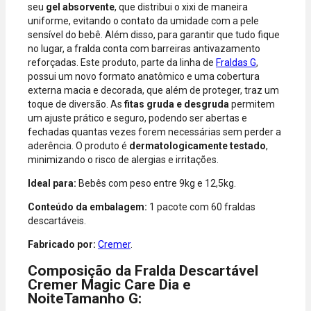
seu
gel absorvente
, que distribui o xixi de maneira
aceitas: Visa,
uniforme, evitando o contato da umidade com a pele
Mastercard,
sensível do bebê. Além disso, para garantir que tudo fique
Hipercard,
no lugar, a fralda conta com barreiras antivazamento
American
reforçadas. Este produto, parte da linha de
Fraldas G
,
Express, Elo e
possui um novo formato anatômico e uma cobertura
Diners.
externa macia e decorada, que além de proteger, traz um
toque de diversão. As
fitas gruda e desgruda
permitem
um ajuste prático e seguro, podendo ser abertas e
fechadas quantas vezes forem necessárias sem perder a
aderência. O produto é
dermatologicamente testado
,
minimizando o risco de alergias e irritações.
Ideal para:
Bebês com peso entre 9kg e 12,5kg.
Conteúdo da embalagem:
1 pacote com 60 fraldas
descartáveis.
Fabricado por:
Cremer
.
Composição da Fralda Descartável
Cremer Magic Care Dia e
NoiteTamanho G: