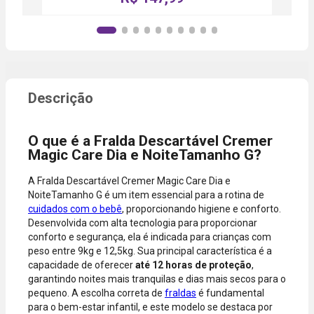
conforme a
da sua conta.
lojas
categoria do
Aprovação
parceiras.
produto,
instantânea,
período
sem
promocional
necessidade
ou quando a
de digitar
compra
dados do
incluir itens
cartão.
de lojas
Você será
parceiras.
redirecionado
O que é a Fralda Descartável Cremer
A aprovação
ao aplicativo
Magic Care Dia e NoiteTamanho G?
considera o
do Nubank
valor total da
para
A Fralda Descartável Cremer Magic Care Dia e
compra, não
confirmar o
NoiteTamanho G é um item essencial para a rotina de
o valor da
pagamento e
cuidados com o bebê
, proporcionando higiene e conforto.
parcela.
finalizar a
Desenvolvida com alta tecnologia para proporcionar
Certifique-se
compra.
conforto e segurança, ela é indicada para crianças com
de que o total
peso entre 9kg e 12,5kg. Sua principal característica é a
está dentro
capacidade de oferecer
até 12 horas de proteção
,
do limite
garantindo noites mais tranquilas e dias mais secos para o
disponível do
pequeno. A escolha correta de
fraldas
é fundamental
seu cartão.
para o bem-estar infantil, e este modelo se destaca por
Bandeiras