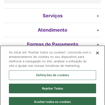
Serviços
+
Atendimento
+
Formas de Pagamento
+
Ao clicar em "Aceitar todos os cookies", concorda com o
armazenamento de cookies no seu dispositivo para
Nossos Selos
+
melhorar a navegação no site, analisar a utilização do
site e ajudar nas nossas iniciativas de marketing.
Definições de cookies
Imifarma Produtos Farmacêuticos e Cosméticos S/A | Extrafarma |
Rejeitar Todos
04.899.316/0478-58| I.E. 119.116.200.116| Avenida Braz Leme, 2175 -
loja 01 Edif. Ouro Preto | Santana | São Paulo (SP) | CEP 02.022-010
Farmacêutico responsável: Shirley Alves Ribeiro Borges| CRF 91.026/SP
Aceitar todos os cookies
| AFE: