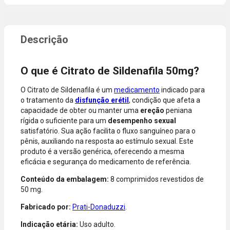
período
sem
promocional
necessidade
ou quando a
de digitar
compra
dados do
incluir itens
cartão.
de lojas
Você será
parceiras.
redirecionado
O que é Citrato de Sildenafila 50mg?
A aprovação
ao aplicativo
considera o
do Nubank
O Citrato de Sildenafila é um
medicamento
indicado para
valor total da
para
o tratamento da
disfunção erétil
, condição que afeta a
compra, não
confirmar o
capacidade de obter ou manter uma
ereção
peniana
o valor da
pagamento e
rígida o suficiente para um
desempenho sexual
parcela.
finalizar a
satisfatório. Sua ação facilita o fluxo sanguíneo para o
Certifique-se
compra.
pênis, auxiliando na resposta ao estímulo sexual. Este
de que o total
produto é a versão genérica, oferecendo a mesma
está dentro
eficácia e segurança do medicamento de referência.
do limite
disponível do
Conteúdo da embalagem:
8 comprimidos revestidos de
seu cartão.
50 mg.
Bandeiras
aceitas: Visa,
Fabricado por:
Prati-Donaduzzi
.
Mastercard,
Indicação etária:
Uso adulto.
Hipercard,