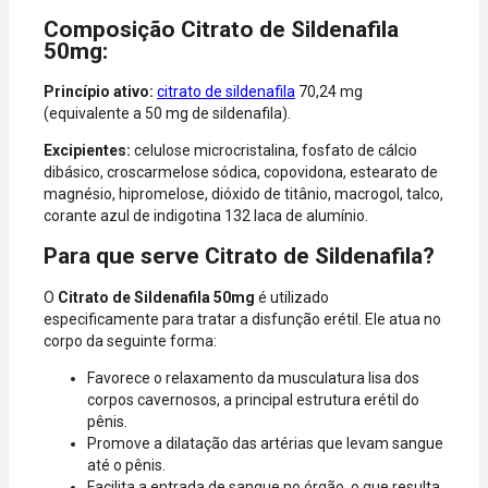
American
Composição Citrato de Sildenafila
Express, Elo e
50mg:
Diners.
Princípio ativo:
citrato de sildenafila
70,24 mg
(equivalente a 50 mg de sildenafila).
Excipientes:
celulose microcristalina, fosfato de cálcio
dibásico, croscarmelose sódica, copovidona, estearato de
magnésio, hipromelose, dióxido de titânio, macrogol, talco,
corante azul de indigotina 132 laca de alumínio.
Para que serve Citrato de Sildenafila?
O
Citrato de Sildenafila 50mg
é utilizado
especificamente para tratar a disfunção erétil. Ele atua no
corpo da seguinte forma:
Favorece o relaxamento da musculatura lisa dos
corpos cavernosos, a principal estrutura erétil do
pênis.
Promove a dilatação das artérias que levam sangue
até o pênis.
Facilita a entrada de sangue no órgão, o que resulta