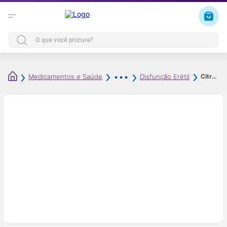
Citrato de Sildenafila 50mg 8 Comprimidos Revestidos Genérico Prati-Donaduzzi
Medicamentos e Saúde
Disfunção Erétil