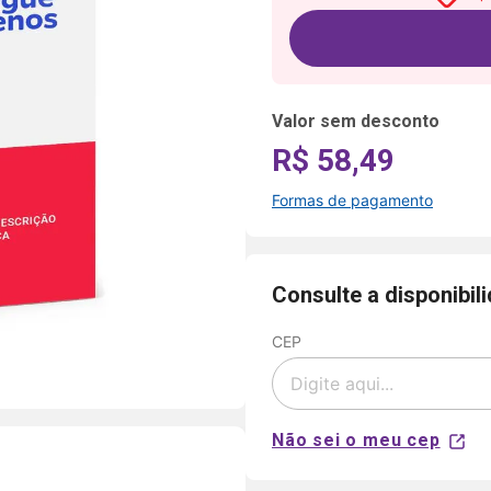
Valor sem desconto
R$ 58,49
Formas de pagamento
Formas de
pagamento
Consulte a disponibil
CEP
Cartão
de
Voltar
Crédito
Parcelamento
Pix
em até 5x
sem juros
Não sei o meu cep
Aprovação
disponível
NuPay
automática.
para compras
Pagamento