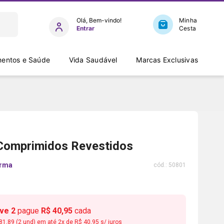
Entrar
entos e Saúde
Vida Saudável
Marcas Exclusivas
Comprimidos Revestidos
arma
cód.:
50801
eve
2
pague
R$ 40,95
cada
81,89
(
2
und) em até
2
x de
R$ 40,95
s/ juros