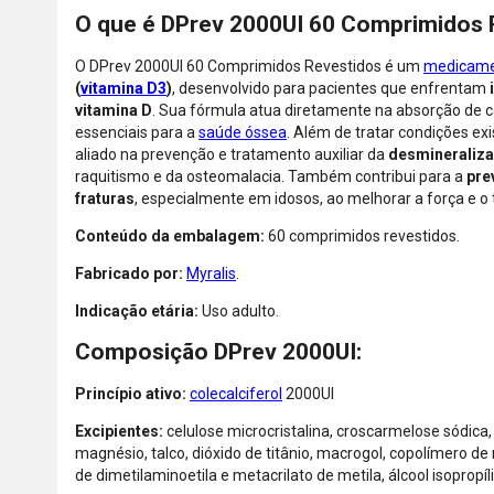
O que é DPrev 2000UI 60 Comprimidos 
O DPrev 2000UI 60 Comprimidos Revestidos é um
medicam
(
vitamina D3
)
, desenvolvido para pacientes que enfrentam
vitamina D
. Sua fórmula atua diretamente na absorção de c
essenciais para a
saúde óssea
. Além de tratar condições ex
aliado na prevenção e tratamento auxiliar da
desmineraliz
raquitismo e da osteomalacia. Também contribui para a
pre
fraturas
, especialmente em idosos, ao melhorar a força e o
Conteúdo da embalagem:
60 comprimidos revestidos.
Fabricado por:
Myralis
.
Indicação etária:
Uso adulto.
Composição DPrev 2000UI:
Princípio ativo:
colecalciferol
2000UI
Excipientes:
celulose microcristalina, croscarmelose sódica, d
magnésio, talco, dióxido de titânio, macrogol, copolímero de 
de dimetilaminoetila e metacrilato de metila, álcool isopropíl