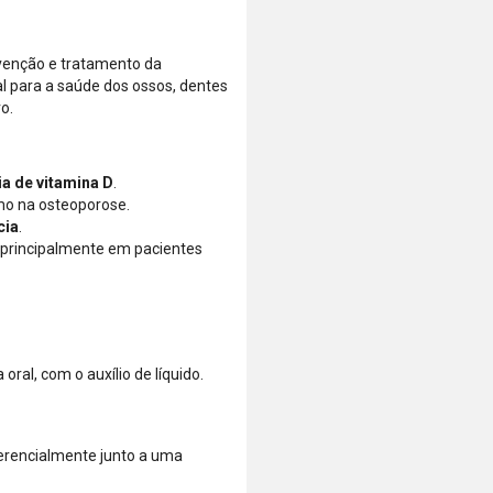
A aprovação
ao aplicativo
considera o
do Nubank
venção e tratamento da
valor total da
para
l para a saúde dos ossos, dentes
compra, não
confirmar o
o.
o valor da
pagamento e
parcela.
finalizar a
Certifique-se
compra.
de que o total
ia de vitamina D
.
está dentro
mo na osteoporose.
do limite
cia
.
disponível do
, principalmente em pacientes
seu cartão.
Bandeiras
aceitas: Visa,
Mastercard,
Hipercard,
American
oral, com o auxílio de líquido.
Express, Elo e
Diners.
ferencialmente junto a uma