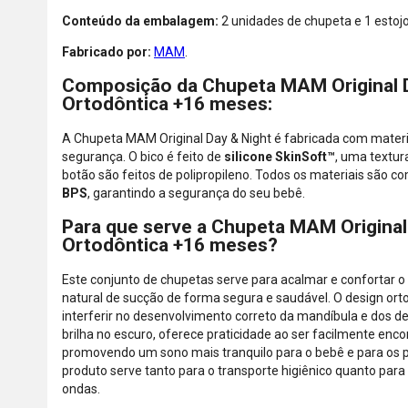
Conteúdo da embalagem:
2 unidades de chupeta e 1 estojo
Fabricado por:
MAM
.
Composição da Chupeta MAM Original D
Ortodôntica +16 meses:
A Chupeta MAM Original Day & Night é fabricada com materia
segurança. O bico é feito de
silicone SkinSoft™
, uma textur
botão são feitos de polipropileno. Todos os materiais são
BPS
, garantindo a segurança do seu bebê.
Para que serve a Chupeta MAM Original
Ortodôntica +16 meses?
Este conjunto de chupetas serve para acalmar e confortar o
natural de sucção de forma segura e saudável. O design ort
interferir no desenvolvimento correto da mandíbula e dos d
brilha no escuro, oferece praticidade ao ser facilmente enco
promovendo um sono mais tranquilo para o bebê e para os 
produto serve tanto para o transporte higiênico quanto para
ondas.