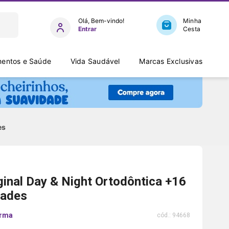
Entrar
entos e Saúde
Vida Saudável
Marcas Exclusivas
es
nal Day & Night Ortodôntica +16
dades
arma
cód.:
94668