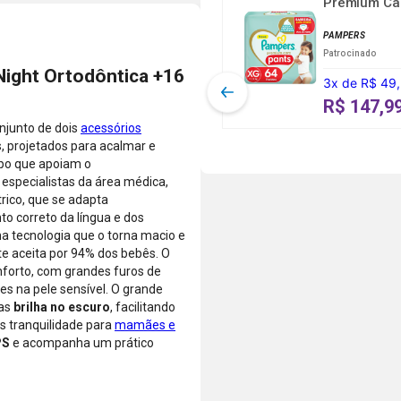
Premium Ca
compras de
Farmácias
até 5x sem
...
produtos
Pague
juros ou de
PAMPERS
vendidos e
Menos.
6x a 24x com
Patrocinado
entregues
As condições
juros, ou
Night Ortodôntica +16
por
3
x
de
R$ 49
de
pague à vista
Farmácias
parcelamento
pelo débito
R$ 147,9
Pague
podem variar
com o saldo
njunto de dois
acessórios
Menos ou
conforme a
da sua conta.
, projetados para acalmar e
lojas
categoria do
Aprovação
mpo que apoiam o
parceiras.
produto,
instantânea,
especialistas da área médica,
período
sem
rico, que se adapta
promocional
necessidade
o correto da língua e dos
ou quando a
de digitar
ma tecnologia que o torna macio e
compra
dados do
 aceita por 94% dos bebês. O
incluir itens
cartão.
forto, com grandes furos de
de lojas
Você será
ões na pele sensível. O grande
parceiras.
redirecionado
tas
brilha no escuro
, facilitando
A aprovação
ao aplicativo
s tranquilidade para
mamães e
considera o
do Nubank
PS
e acompanha um prático
valor total da
para
compra, não
confirmar o
o valor da
pagamento e