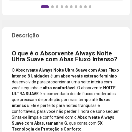
categoria do
Aprovação
parceiras.
produto,
instantânea,
período
sem
promocional
necessidade
ou quando a
de digitar
compra
dados do
incluir itens
cartão.
de lojas
Você será
parceiras.
redirecionado
O que é o Absorvente Always Noite
A aprovação
ao aplicativo
Ultra Suave com Abas Fluxo Intenso?
considera o
do Nubank
valor total da
para
O
Absorvente Always Noite Ultra Suave com Abas Fluxo
compra, não
confirmar o
Intenso 8 Unidades
é um
absorvente externo feminino
o valor da
pagamento e
desenvolvido para proporcionar uma noite inteira com
parcela.
finalizar a
você sequinha e
ultra confortável
. O absorvente
NOITE
Certifique-se
compra.
ULTRA SUAVE
é recomendado desde fluxos moderados
de que o total
que precisam de proteção por mais tempo até
fluxos
está dentro
intensos
. Ele é perfeito para noites tranquilas e
do limite
confortáveis, para você não perder 1 hora de sono sequer.
disponível do
Sinta-se limpa e confortável com o
Absorvente Always
seu cartão.
Suave com Abas, tamanho G
, que conta com
5X
Bandeiras
Tecnologia de Proteção e Conforto
.
aceitas: Visa,