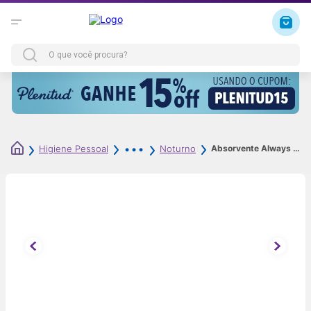
Absorvente Always Noite Ultra Suave com Abas Fluxo Intenso 8 Unidades
Higiene Pessoal
Noturno