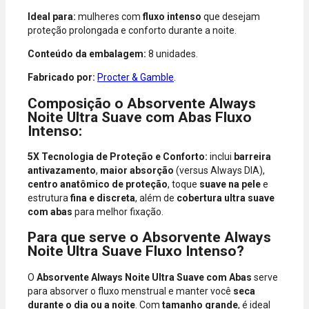
Mastercard,
Ideal para:
mulheres com
fluxo intenso
que desejam
Hipercard,
proteção prolongada e conforto durante a noite.
American
Express, Elo e
Conteúdo da embalagem:
8 unidades.
Diners.
Fabricado por:
Procter & Gamble
.
Composição o Absorvente Always
Noite Ultra Suave com Abas Fluxo
Intenso:
5X Tecnologia de Proteção e Conforto:
inclui
barreira
antivazamento
,
maior absorção
(versus Always DIA),
centro anatômico de proteção
, toque
suave na pele
e
estrutura
fina e discreta
, além de
cobertura ultra suave
com abas
para melhor fixação.
Para que serve o Absorvente Always
Noite Ultra Suave Fluxo Intenso?
O
Absorvente Always Noite Ultra Suave com Abas
serve
para absorver o fluxo menstrual e manter você
seca
durante o dia ou a noite
. Com
tamanho grande
, é ideal