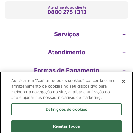
Atendimento ao cliente
0800 275 1313
Serviços
+
Atendimento
+
Formas de Pagamento
+
Ao clicar em "Aceitar todos os cookies", concorda com o
armazenamento de cookies no seu dispositivo para
Nossos Selos
+
melhorar a navegação no site, analisar a utilização do
site e ajudar nas nossas iniciativas de marketing.
Definições de cookies
Imifarma Produtos Farmacêuticos e Cosméticos S/A | Extrafarma |
Rejeitar Todos
04.899.316/0478-58| I.E. 119.116.200.116| Avenida Braz Leme, 2175 -