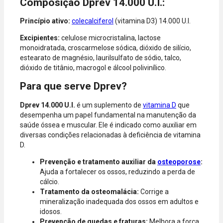
Composição Dprev 14.000 U.I.:
Express, Elo e
Diners.
Princípio ativo:
colecalciferol
(vitamina D3) 14.000 U.I.
Excipientes:
celulose microcristalina, lactose
monoidratada, croscarmelose sódica, dióxido de silício,
estearato de magnésio, laurilsulfato de sódio, talco,
dióxido de titânio, macrogol e álcool polivinílico.
Para que serve Dprev?
Dprev 14.000 U.I.
é um suplemento de
vitamina D
que
desempenha um papel fundamental na manutenção da
saúde óssea e muscular. Ele é indicado como auxiliar em
diversas condições relacionadas à deficiência de vitamina
D.
Prevenção e tratamento auxiliar da
osteoporose
:
Ajuda a fortalecer os ossos, reduzindo a perda de
cálcio.
Tratamento da osteomalácia:
Corrige a
mineralização inadequada dos ossos em adultos e
idosos.
Prevenção de quedas e fraturas:
Melhora a força