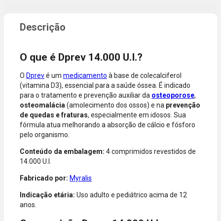
ou quando a
de digitar
compra
dados do
incluir itens
cartão.
de lojas
Você será
parceiras.
redirecionado
O que é Dprev 14.000 U.I.?
A aprovação
ao aplicativo
considera o
do Nubank
O
Dprev
é um
medicamento
à base de colecalciferol
valor total da
para
(vitamina D3), essencial para a saúde óssea. É indicado
compra, não
confirmar o
para o tratamento e prevenção auxiliar da
osteoporose
,
o valor da
pagamento e
osteomalácia
(amolecimento dos ossos) e na
prevenção
parcela.
finalizar a
de quedas e fraturas
, especialmente em idosos. Sua
Certifique-se
compra.
fórmula atua melhorando a absorção de cálcio e fósforo
de que o total
pelo organismo.
está dentro
do limite
Conteúdo da embalagem:
4 comprimidos revestidos de
disponível do
14.000 U.I.
seu cartão.
Bandeiras
Fabricado por:
Myralis
aceitas: Visa,
Indicação etária:
Uso adulto e pediátrico acima de 12
Mastercard,
anos.
Hipercard,
American