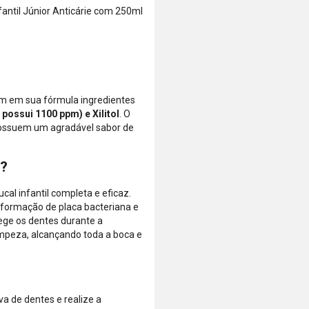
compra, não
confirmar o
antil Júnior Anticárie com 250ml
o valor da
pagamento e
parcela.
finalizar a
Certifique-se
compra.
de que o total
está dentro
do limite
êm em sua fórmula ingredientes
disponível do
l possui 1100 ppm) e Xilitol
. O
seu cartão.
possuem um agradável sabor de
Bandeiras
aceitas: Visa,
Mastercard,
r?
Hipercard,
American
cal infantil completa e eficaz.
Express, Elo e
 formação de placa bacteriana e
Diners.
tege os dentes durante a
mpeza, alcançando toda a boca e
a de dentes e realize a