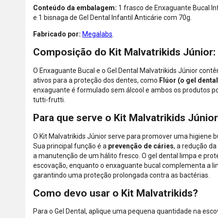
Conteúdo da embalagem:
1 frasco de Enxaguante Bucal Inf
e 1 bisnaga de Gel Dental Infantil Anticárie com 70g.
Fabricado por:
Megalabs
.
Composição do Kit Malvatrikids Júnior:
O Enxaguante Bucal e o Gel Dental Malvatrikids Júnior cont
ativos para a proteção dos dentes, como
Flúor (o gel denta
enxaguante é formulado sem álcool e ambos os produtos 
tutti-frutti.
Para que serve o Kit Malvatrikids Júnio
O Kit Malvatrikids Júnior serve para promover uma higiene bu
Sua principal função é a
prevenção de cáries
, a redução da
a manutenção de um hálito fresco. O gel dental limpa e pro
escovação, enquanto o enxaguante bucal complementa a li
garantindo uma proteção prolongada contra as bactérias.
Como devo usar o Kit Malvatrikids?
Para o Gel Dental, aplique uma pequena quantidade na escov