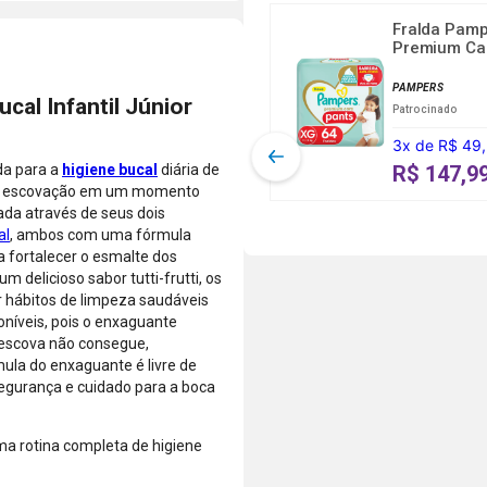
Disponível
vendidos e
compra no
para
Fralda Pamp
entregues por
crédito em
Premium Ca
compras de
Farmácias
até 5x sem
...
produtos
Pague
juros ou de
PAMPERS
vendidos e
cal Infantil Júnior
Menos.
6x a 24x com
Patrocinado
entregues
As condições
juros, ou
por
3
x
de
R$ 49
de
pague à vista
Farmácias
parcelamento
pelo débito
R$ 147,9
da para a
higiene bucal
diária de
Pague
podem variar
com o saldo
ar a escovação em um momento
Menos ou
conforme a
da sua conta.
ada através de seus dois
lojas
categoria do
Aprovação
al
, ambos com uma fórmula
parceiras.
produto,
instantânea,
ra fortalecer o esmalte dos
período
sem
 delicioso sabor tutti-frutti, os
promocional
necessidade
r hábitos de limpeza saudáveis
ou quando a
de digitar
oníveis, pois o enxaguante
compra
dados do
 escova não consegue,
incluir itens
cartão.
ula do enxaguante é livre de
de lojas
Você será
 segurança e cuidado para a boca
parceiras.
redirecionado
A aprovação
ao aplicativo
ma rotina completa de higiene
considera o
do Nubank
valor total da
para