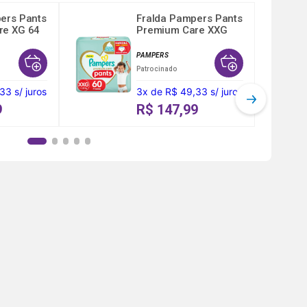
ers Pants
Fralda Pampers Pants
re XG 64
Premium Care XXG
60...
PAMPERS
Patrocinado
,33
s/ juros
3
x
de
R$ 49,33
s/ juros
9
R$ 147,99