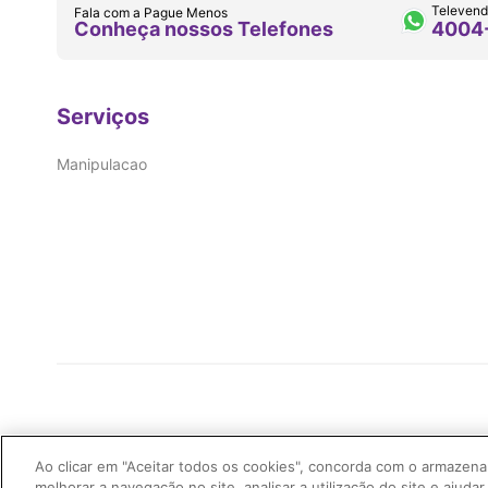
Televend
Fala com a Pague Menos
Conheça nossos Telefones
4004
Serviços
Manipulacao
Ao clicar em "Aceitar todos os cookies", concorda com o armazena
Imifarma Produtos Farmacêuticos e Cosméticos S/A | Extrafarma | 04.899.316/0478-58| I.
melhorar a navegação no site, analisar a utilização do site e ajudar