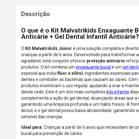
O que é o Kit Malvatrikids Enxaguante Bu
Anticárie + Gel Dental Infantil Anticárie?
O
Kit Malvatrikids Júnior
é uma solução completa e diverti
crianças a partir de 6 anos. Desenvolvido para transform
agradável, este conjunto oferece
proteção anticárie
reforç
produtos. O kit combina um
enxaguante bucal
e um
gel dent
especial que inclui
flúor e xilitol
, ingredientes essenciais pa
dentes e combater as bactérias que causam as cáries. Com um
produtos incentivam o uso regular, ajudando a criar e mante
desde cedo. Este é um dos mais completos
kits infantis
disp
complementa a ação do gel dental, alcançando áreas que a
garantindo uma limpeza profunda e um hálito fresco. A fórm
álcool, e o gel dental possui baixa abrasividade, garantindo
sensível das crianças.
Ideal para:
Crianças a partir de 6 anos que necessitam de u
bucal para prevenção de cáries.