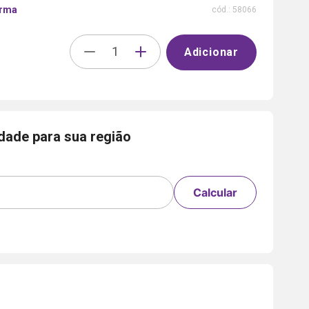
arma
cód.:
58066
Adicionar
idade para sua região
Calcular