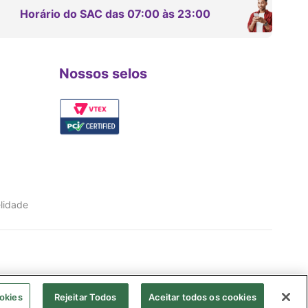
Horário do SAC das 07:00 às 23:00
Nossos selos
lidade
okies
Rejeitar Todos
Aceitar todos os cookies
02.022-010 Farmacêutico responsável: Shirley Alves Ribeiro Borges| CRF 91.026/SP | AFE: