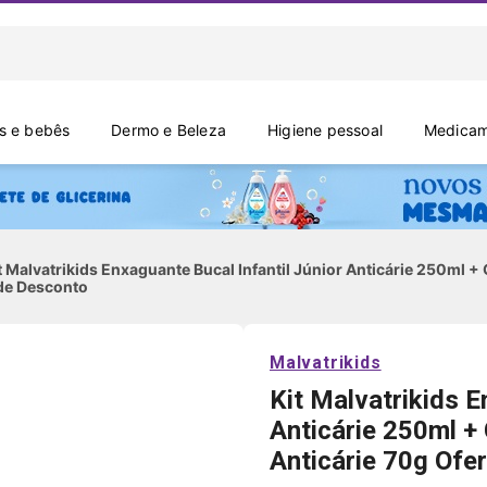
 e bebês
Dermo e Beleza
Higiene pessoal
Medicam
t Malvatrikids Enxaguante Bucal Infantil Júnior Anticárie 250ml + Ge
de Desconto
Malvatrikids
Kit Malvatrikids E
Anticárie 250ml + G
Anticárie 70g Ofe