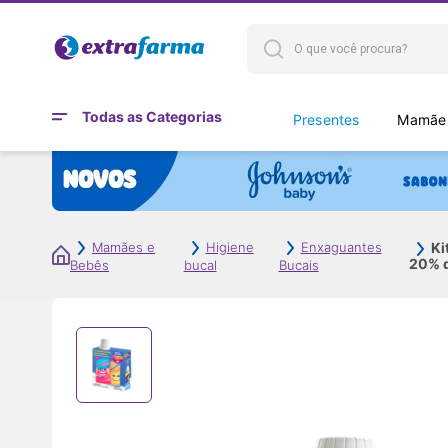
Todas as Categorias
Presentes
Mamães
Ki
Mamães e
Higiene
Enxaguantes
20% 
Bebês
bucal
Bucais