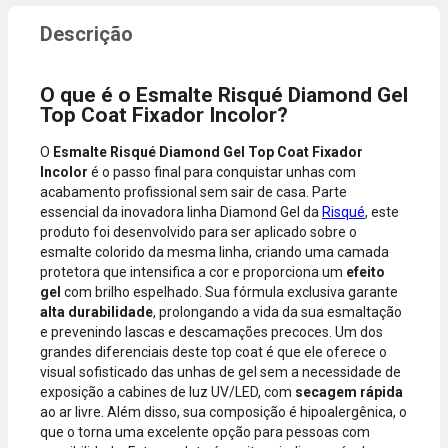
compra
dados do
incluir itens
cartão.
de lojas
Você será
parceiras.
redirecionado
O que é o Esmalte Risqué Diamond Gel
A aprovação
ao aplicativo
Top Coat Fixador Incolor?
considera o
do Nubank
valor total da
para
O
Esmalte Risqué Diamond Gel Top Coat Fixador
compra, não
confirmar o
Incolor
é o passo final para conquistar unhas com
o valor da
pagamento e
acabamento profissional sem sair de casa. Parte
parcela.
finalizar a
essencial da inovadora linha Diamond Gel da
Risqué
, este
Certifique-se
compra.
produto foi desenvolvido para ser aplicado sobre o
de que o total
esmalte colorido da mesma linha, criando uma camada
está dentro
protetora que intensifica a cor e proporciona um
efeito
do limite
gel
com brilho espelhado. Sua fórmula exclusiva garante
disponível do
alta durabilidade
, prolongando a vida da sua esmaltação
seu cartão.
e prevenindo lascas e descamações precoces. Um dos
Bandeiras
grandes diferenciais deste top coat é que ele oferece o
aceitas: Visa,
visual sofisticado das unhas de gel sem a necessidade de
Mastercard,
exposição a cabines de luz UV/LED, com
secagem rápida
Hipercard,
ao ar livre. Além disso, sua composição é hipoalergênica, o
American
que o torna uma excelente opção para pessoas com
Express, Elo e