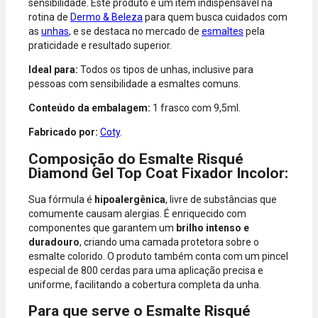
sensibilidade. Este produto é um item indispensável na
Diners.
rotina de
Dermo & Beleza
para quem busca cuidados com
as
unhas
, e se destaca no mercado de
esmaltes
pela
praticidade e resultado superior.
Ideal para:
Todos os tipos de unhas, inclusive para
pessoas com sensibilidade a esmaltes comuns.
Conteúdo da embalagem:
1 frasco com 9,5ml.
Fabricado por:
Coty
.
Composição do Esmalte Risqué
Diamond Gel Top Coat Fixador Incolor:
Sua fórmula é
hipoalergênica
, livre de substâncias que
comumente causam alergias. É enriquecido com
componentes que garantem um
brilho intenso e
duradouro
, criando uma camada protetora sobre o
esmalte colorido. O produto também conta com um pincel
especial de 800 cerdas para uma aplicação precisa e
uniforme, facilitando a cobertura completa da unha.
Para que serve o Esmalte Risqué