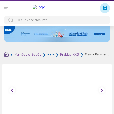
Fralda Pampers Pants Premium Care XXG 60 Unidades
Mamães e Bebês
Fraldas XXG