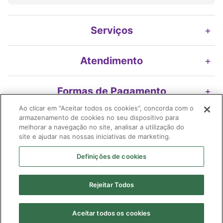
Serviços
+
Atendimento
+
Formas de Pagamento
+
Ao clicar em "Aceitar todos os cookies", concorda com o
armazenamento de cookies no seu dispositivo para
Nossos Selos
+
melhorar a navegação no site, analisar a utilização do
site e ajudar nas nossas iniciativas de marketing.
Definições de cookies
Imifarma Produtos Farmacêuticos e Cosméticos S/A | Extrafarma |
Rejeitar Todos
04.899.316/0478-58| I.E. 119.116.200.116| Avenida Braz Leme, 2175 -
loja 01 Edif. Ouro Preto | Santana | São Paulo (SP) | CEP 02.022-010
Farmacêutico responsável: Shirley Alves Ribeiro Borges| CRF 91.026/SP
Aceitar todos os cookies
| AFE:
7.58472-6| CMVS - 355030801-477-010523-1-4.