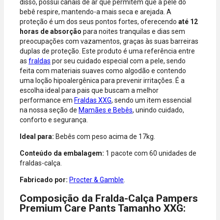
disso, possui canais de ar que permitem que a pele do
aceitas: Visa,
bebê respire, mantendo-a mais seca e arejada. A
Mastercard,
proteção é um dos seus pontos fortes, oferecendo
até 12
Hipercard,
horas de absorção
para noites tranquilas e dias sem
American
preocupações com vazamentos, graças às suas barreiras
Express, Elo e
duplas de proteção. Este produto é uma referência entre
Diners.
as
fraldas
por seu cuidado especial com a pele, sendo
feita com materiais suaves como algodão e contendo
uma loção hipoalergênica para prevenir irritações. É a
escolha ideal para pais que buscam a melhor
performance em
Fraldas XXG
, sendo um item essencial
na nossa seção de
Mamães e Bebês
, unindo cuidado,
conforto e segurança.
Ideal para:
Bebês com peso acima de 17kg.
Conteúdo da embalagem:
1 pacote com 60 unidades de
fraldas-calça.
Fabricado por:
Procter & Gamble
.
Composição da Fralda-Calça Pampers
Premium Care Pants Tamanho XXG: