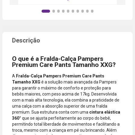
lojas
categoria do
Aprovação
parceiras.
produto,
instantânea,
período
sem
promocional
necessidade
ou quando a
de digitar
compra
dados do
incluir itens
cartão.
de lojas
Você será
parceiras.
redirecionado
O que é a Fralda-Calça Pampers
A aprovação
ao aplicativo
Premium Care Pants Tamanho XXG?
considera o
do Nubank
valor total da
para
A
Fralda-Calça Pampers Premium Care Pants
compra, não
confirmar o
Tamanho XXG
é a solução mais avançada da Pampers
o valor da
pagamento e
para garantir o máximo de conforto e proteção para
parcela.
finalizar a
bebês maiores, com peso acima de 17kg. Desenvolvida
Certifique-se
compra.
com a mais alta tecnologia, ela combina a praticidade de
de que o total
uma calça com a absorção superior de uma fralda
está dentro
premium. Sua estrutura conta com uma
cintura elástica
do limite
360°
que se ajusta perfeitamente ao corpo do bebê,
disponível do
permitindo total liberdade de movimentos e facilitando a
seu cartão.
troca, mesmo com a criança em pé ou brincando. Além
Bandeiras