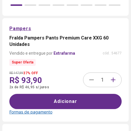
Pampers
Fralda Pampers Pants Premium Care XXG 60
Unidades
Extrafarma
cód.:
54677
Super Oferta
37% OFF
R$ 147,99
R$ 93,90
2
x
de
R$ 46,95
s/ juros
Adicionar
Formas de pagamento
Formas de
pagamento