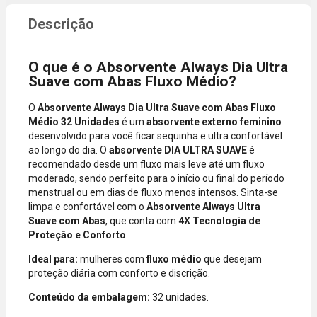
compra
dados do
incluir itens
cartão.
de lojas
Você será
parceiras.
redirecionado
O que é o Absorvente Always Dia Ultra
A aprovação
ao aplicativo
Suave com Abas Fluxo Médio?
considera o
do Nubank
valor total da
para
O
Absorvente Always Dia Ultra Suave com Abas Fluxo
compra, não
confirmar o
Médio 32 Unidades
é um
absorvente externo feminino
o valor da
pagamento e
desenvolvido para você ficar sequinha e ultra confortável
parcela.
finalizar a
ao longo do dia. O
absorvente DIA ULTRA SUAVE
é
Certifique-se
compra.
recomendado desde um fluxo mais leve até um fluxo
de que o total
moderado, sendo perfeito para o início ou final do período
está dentro
menstrual ou em dias de fluxo menos intensos. Sinta-se
do limite
limpa e confortável com o
Absorvente Always Ultra
disponível do
Suave com Abas
, que conta com
4X Tecnologia de
seu cartão.
Proteção e Conforto
.
Bandeiras
aceitas: Visa,
Ideal para:
mulheres com
fluxo médio
que desejam
Mastercard,
proteção diária com conforto e discrição.
Hipercard,
American
Conteúdo da embalagem:
32 unidades.
Express, Elo e