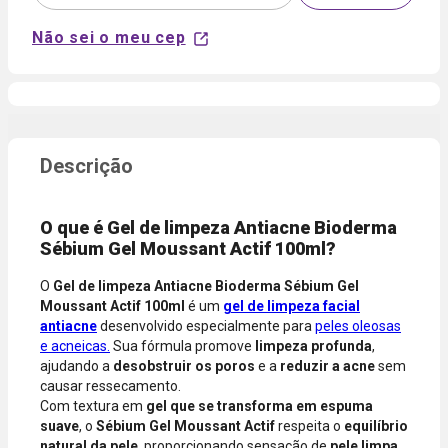
Pix
em até 5x
sem juros
Não sei o meu cep
Aprovação
disponível
NuPay
automática.
para compras
Pagamento
com parcela
Disponível
confirmado
mínima de R$
para clientes
em poucos
40,00 para
Nubank.
minutos.
produtos
Parcele sua
Disponível
vendidos e
compra no
para
entregues por
crédito em
compras de
Farmácias
até 5x sem
produtos
O que é Gel de limpeza Antiacne Bioderma
Pague
juros ou de
vendidos e
Sébium Gel Moussant Actif 100ml?
Menos.
6x a 24x com
entregues
As condições
juros, ou
por
O
Gel de limpeza Antiacne Bioderma Sébium Gel
de
pague à vista
Farmácias
Moussant Actif 100ml
é um
gel de limpeza facial
parcelamento
pelo débito
Pague
antiacne
desenvolvido especialmente para
peles oleosas
podem variar
com o saldo
Menos ou
e acneicas.
Sua fórmula promove
limpeza profunda
,
conforme a
da sua conta.
lojas
ajudando a
desobstruir os poros
e a
reduzir a acne
sem
categoria do
Aprovação
parceiras.
causar ressecamento.
produto,
instantânea,
Com textura em
gel que se transforma em espuma
período
sem
suave
, o
Sébium Gel Moussant Actif
respeita o
equilíbrio
promocional
necessidade
natural da pele
, proporcionando sensação de
pele limpa,
ou quando a
de digitar