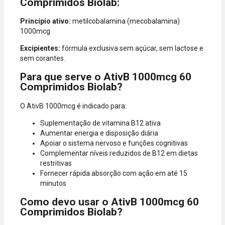
Comprimidos Biolab:
American
Express, Elo e
Princípio ativo:
metilcobalamina (mecobalamina)
Diners.
1000mcg
Excipientes:
fórmula exclusiva sem açúcar, sem lactose e
sem corantes.
Para que serve o AtivB 1000mcg 60
Comprimidos Biolab?
O AtivB 1000mcg é indicado para:
Suplementação de vitamina B12 ativa
Aumentar energia e disposição diária
Apoiar o sistema nervoso e funções cognitivas
Complementar níveis reduzidos de B12 em dietas
restritivas
Fornecer rápida absorção com ação em até 15
minutos
Como devo usar o AtivB 1000mcg 60
Comprimidos Biolab?