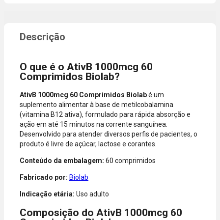
promocional
necessidade
ou quando a
de digitar
compra
dados do
incluir itens
cartão.
de lojas
Você será
parceiras.
redirecionado
O que é o AtivB 1000mcg 60
A aprovação
ao aplicativo
Comprimidos Biolab?
considera o
do Nubank
valor total da
para
AtivB 1000mcg 60 Comprimidos Biolab
é um
compra, não
confirmar o
suplemento alimentar à base de metilcobalamina
o valor da
pagamento e
(vitamina B12 ativa), formulado para rápida absorção e
parcela.
finalizar a
ação em até 15 minutos na corrente sanguínea.
Certifique-se
compra.
Desenvolvido para atender diversos perfis de pacientes, o
de que o total
produto é livre de açúcar, lactose e corantes.
está dentro
do limite
Conteúdo da embalagem:
60 comprimidos
disponível do
seu cartão.
Fabricado por:
Biolab
Bandeiras
Indicação etária:
Uso adulto
aceitas: Visa,
Mastercard,
Composição do AtivB 1000mcg 60
Hipercard,