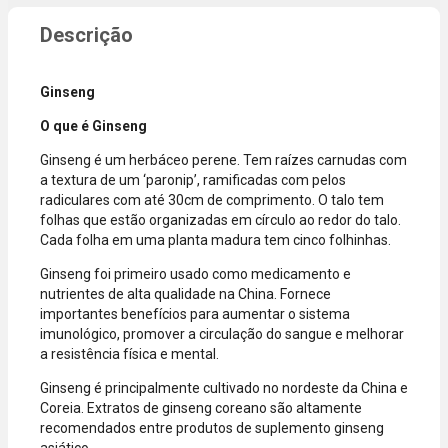
compra
dados do
incluir itens
cartão.
de lojas
Você será
parceiras.
redirecionado
Ginseng
A aprovação
ao aplicativo
considera o
do Nubank
O que é Ginseng
valor total da
para
compra, não
confirmar o
Ginseng é um herbáceo perene. Tem raízes carnudas com
o valor da
pagamento e
a textura de um ‘paronip’, ramificadas com pelos
parcela.
finalizar a
radiculares com até 30cm de comprimento. O talo tem
Certifique-se
compra.
folhas que estão organizadas em círculo ao redor do talo.
de que o total
Cada folha em uma planta madura tem cinco folhinhas.
está dentro
Ginseng foi primeiro usado como medicamento e
do limite
nutrientes de alta qualidade na China. Fornece
disponível do
importantes benefícios para aumentar o sistema
seu cartão.
imunológico, promover a circulação do sangue e melhorar
Bandeiras
a resistência física e mental.
aceitas: Visa,
Mastercard,
Ginseng é principalmente cultivado no nordeste da China e
Hipercard,
Coreia. Extratos de ginseng coreano são altamente
American
recomendados entre produtos de suplemento ginseng
Express, Elo e