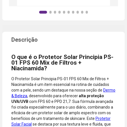
conforme a
da sua conta.
lojas
categoria do
Aprovação
parceiras.
produto,
instantânea,
período
sem
promocional
necessidade
ou quando a
de digitar
compra
dados do
incluir itens
cartão.
de lojas
Você será
parceiras.
redirecionado
O que é o Protetor Solar Principia PS-
A aprovação
ao aplicativo
01 FPS 60 Mix de Filtros +
considera o
do Nubank
Niacinamida?
valor total da
para
compra, não
confirmar o
O Protetor Solar Principia PS-01 FPS 60 Mix de Filtros +
o valor da
pagamento e
Niacinamida é um item essencial na rotina de cuidados
parcela.
finalizar a
com a pele, sendo um destaque na nossa seção de
Dermo
Certifique-se
compra.
& Beleza
, desenvolvido para oferecer
alta proteção
de que o total
UVA/UVB
com FPS 60 e PPD 21,7. Sua fórmula avançada
está dentro
foi criada especialmente para o uso diário, combinando a
do limite
eficácia de um protetor solar de amplo espectro com os
disponível do
benefícios de um tratamento de skincare. Este
Protetor
seu cartão.
Solar Facial
se destaca por sua textura leve e fluida, que
Bandeiras