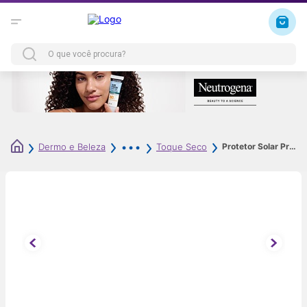
Protetor Solar Principia PS-01 FPS60 Mix de Filtros + Niacinamida 40ml
Dermo e Beleza
Toque Seco