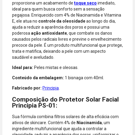
proporciona um acabamento de
toque seco
imediato,
aceitas: Visa,
ideal para quem busca conforto sem a sensação
Mastercard,
pegajosa. Enriquecido com 4% de Niacinamida e Vitamina
Hipercard,
E, ele atua no
controle da oleosidade
ao longo do dia,
American
ajuda a reduzir a aparência dos poros e possui uma
Express, Elo e
poderosa
ação antioxidante
, que combate os danos
Diners.
causados pelos radicais livres e previne o envelhecimento
precoce da pele. É um produto multifuncional que protege,
trata e matifica, deixando a pele com um aspecto
saudável e aveludado.
Ideal para:
Peles mistas e oleosas.
Conteúdo da embalagem:
1 bisnaga com 40ml.
Fabricado por:
Principia
.
Composição do Protetor Solar Facial
Principia PS-01:
Sua fórmula combina filtros solares de alta eficácia com
ativos de skincare. Contém 4% de
Niacinamida
, um
ingrediente multifuncional que ajuda a controlar a
oleosidade, reduzir a aparência dos poros, uniformizar o