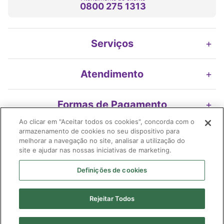
0800 275 1313
Serviços
+
Atendimento
+
Formas de Pagamento
+
Ao clicar em "Aceitar todos os cookies", concorda com o
armazenamento de cookies no seu dispositivo para
Nossos Selos
+
melhorar a navegação no site, analisar a utilização do
site e ajudar nas nossas iniciativas de marketing.
Definições de cookies
Imifarma Produtos Farmacêuticos e Cosméticos S/A | Extrafarma |
Rejeitar Todos
04.899.316/0478-58| I.E. 119.116.200.116| Avenida Braz Leme, 2175 -
loja 01 Edif. Ouro Preto | Santana | São Paulo (SP) | CEP 02.022-010
Farmacêutico responsável: Shirley Alves Ribeiro Borges| CRF 91.026/SP