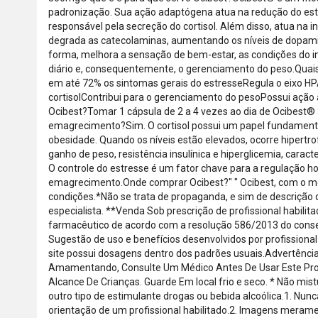
padronização. Sua ação adaptógena atua na redução do est
responsável pela secreção do cortisol. Além disso, atua na 
degrada as catecolaminas, aumentando os níveis de dopami
forma, melhora a sensação de bem-estar, as condições do in
diário e, consequentemente, o gerenciamento do peso.Quai
em até 72% os sintomas gerais do estresseRegula o eixo HP
cortisolContribui para o gerenciamento do pesoPossui aç
Ocibest?Tomar 1 cápsula de 2 a 4 vezes ao dia de Ocibest
emagrecimento?Sim. O cortisol possui um papel fundament
obesidade. Quando os níveis estão elevados, ocorre hipertro
ganho de peso, resistência insulínica e hiperglicemia, carac
O controle do estresse é um fator chave para a regulação h
emagrecimento.Onde comprar Ocibest?" " Ocibest, com o m
condições.*Não se trata de propaganda, e sim de descrição
especialista. **Venda Sob prescrição de profissional habilit
farmacêutico de acordo com a resolução 586/2013 do conse
Sugestão de uso e benefícios desenvolvidos por profissional
site possui dosagens dentro dos padrões usuais.Advertência
Amamentando, Consulte Um Médico Antes De Usar Este Pro
Alcance De Crianças. Guarde Em local frio e seco. * Não m
outro tipo de estimulante drogas ou bebida alcoólica.1. 
orientação de um profissional habilitado.2. Imagens meramen