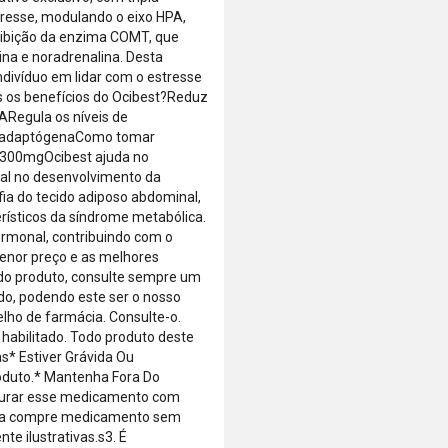
de que o total
resse, modulando o eixo HPA,
está dentro
inibição da enzima COMT, que
do limite
na e noradrenalina. Desta
disponível do
divíduo em lidar com o estresse
seu cartão.
s os benefícios do Ocibest?Reduz
Bandeiras
ARegula os níveis de
aceitas: Visa,
ão adaptógenaComo tomar
Mastercard,
® 300mgOcibest ajuda no
Hipercard,
al no desenvolvimento da
American
fia do tecido adiposo abdominal,
Express, Elo e
terísticos da síndrome metabólica.
Diners.
ormonal, contribuindo com o
enor preço e as melhores
 do produto, consulte sempre um
ado, podendo este ser o nosso
lho de farmácia. Consulte-o.
 habilitado. Todo produto deste
s* Estiver Grávida Ou
duto.* Mantenha Fora Do
isturar esse medicamento com
Nunca compre medicamento sem
te ilustrativas.s3. É