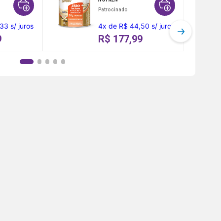
Patrocinado
,33
s/ juros
4
x
de
R$ 44,50
s/ juros
9
R$ 177,99