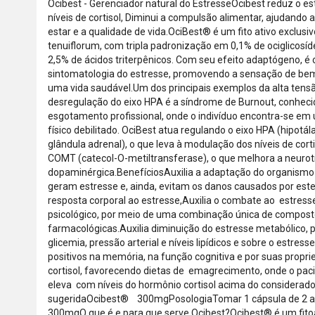
Ocibest - Gerenciador natural do EstresseOcibest reduz o es
níveis de cortisol, Diminui a compulsão alimentar, ajudand
estar e a qualidade de vida.OciBest® é um fito ativo exclus
tenuiflorum, com tripla padronização em 0,1% de ociglicosíde
2,5% de ácidos triterpênicos. Com seu efeito adaptógeno, é 
sintomatologia do estresse, promovendo a sensação de bem
uma vida saudável.Um dos principais exemplos da alta tens
desregulação do eixo HPA é a síndrome de Burnout, conhec
esgotamento profissional, onde o indivíduo encontra-se em
físico debilitado. OciBest atua regulando o eixo HPA (hipotál
glândula adrenal), o que leva à modulação dos níveis de corti
COMT (catecol-O-metiltransferase), o que melhora a neuro
dopaminérgica.BenefíciosAuxilia a adaptação do organismo
geram estresse e, ainda, evitam os danos causados por este
resposta corporal ao estresse,Auxilia o combate ao estresse
psicológico, por meio de uma combinação única de compost
farmacológicas.Auxilia diminuição do estresse metabólico,
glicemia, pressão arterial e níveis lipídicos e sobre o estress
positivos na memória, na função cognitiva e por suas propri
cortisol, favorecendo dietas de emagrecimento, onde o pac
eleva com níveis do hormônio cortisol acima do considerad
sugeridaOcibest® 300mgPosologiaTomar 1 cápsula de 2 a
300mgO que é e para que serve Ocibest?Ocibest® é um fitoat