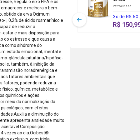
vendidos e
tresse, Regula o eixo HPA e os
Menos.
6x a 24x com
Patrocinado
entregues
o a emagrecer e melhora o bem-
As condições
juros, ou
por
ivo, obtido da erva Ocimum
3
x
de
R$ 50
de
pague à vista
Farmácias
o-I, 0,2% de ácido rosmarínico e
parcelamento
pelo débito
R$ 150,9
Pague
capaz de reduzir a
podem variar
com o saldo
Menos ou
-estar e mais disposição para
conforme a
da sua conta.
lojas
ão do estresse e que causa a
categoria do
Aprovação
parceiras.
ida como síndrome do
produto,
instantânea,
 um estado emocional, mental e
período
sem
amo-glândula pituitária/hipófise-
promocional
necessidade
sol e, também, à inibição da
ou quando a
de digitar
transmissão noradrenérgica e
compra
dados do
 aos fatores ambientais que
incluir itens
cartão.
s fatores, podendo reduzir a
de lojas
Você será
 físico, químico, metabólico e
parceiras.
redirecionado
os químicos e ações
A aprovação
ao aplicativo
 por meio da normalização da
considera o
do Nubank
e psicológico, com efeitos
valor total da
para
edades.Auxilia a diminuição do
compra, não
confirmar o
iente apresenta ansiedade muito
o valor da
pagamento e
o aceitável.Composição
parcela.
finalizar a
 4 vezes ao dia.Ocibest®
Certifique-se
compra.
ivo exclusivo, com tripla