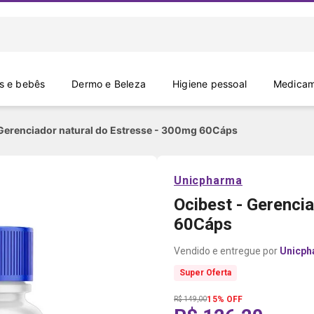
 e bebês
Dermo e Beleza
Higiene pessoal
Medicam
 Gerenciador natural do Estresse - 300mg 60Cáps
Unicpharma
Ocibest - Gerenci
60Cáps
Unicph
Super Oferta
15% OFF
R$ 149,00